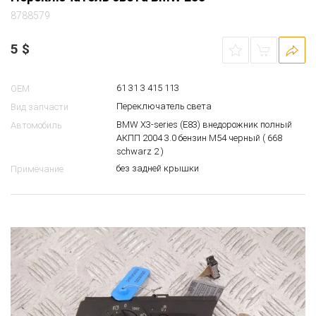
8788579
5
$
61 31 3 415 113
OEM
Переключатель света
Вид запчасти
BMW X3-series (E83) внедорожник полный
Автомобиль
АКПП 2004 3.0 бензин M54 черный ( 668
schwarz 2 )
без задней крышки
Примечание