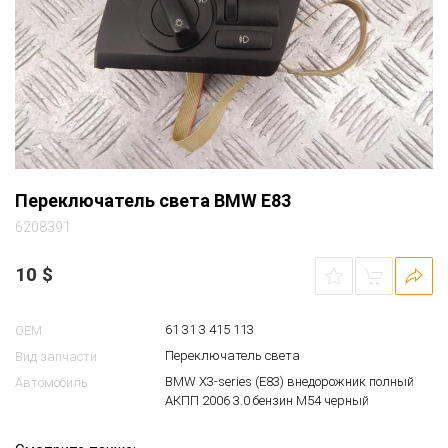
Переключатель света BMW E83
6208391
10
$
61 31 3 415 113
OEM
Переключатель света
Вид запчасти
BMW X3-series (E83) внедорожник полный
Автомобиль
АКПП 2006 3.0 бензин M54 черный