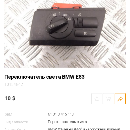
Переключатель света BMW E83
10154842
10
$
61 31 3 415 113
OEM
Переключатель света
Вид запчасти
BMW X3-series (E83) внедорожник полный
Автомобиль