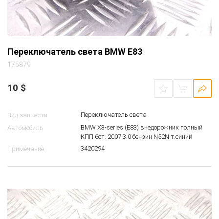
Переключатель света BMW E83
175879
10
$
Переключатель света
Вид запчасти
BMW X3-series (E83) внедорожник полный
Автомобиль
КПП 6ст. 2007 3.0 бензин N52N т.синий
3420294
Примечание