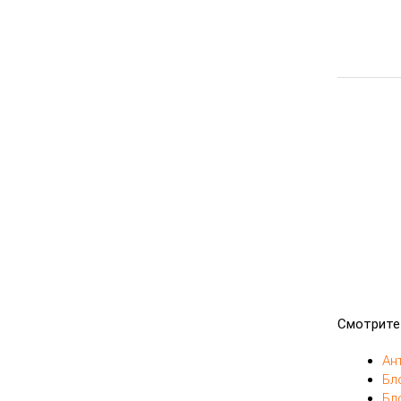
Смотрите
Ан
Бл
Бл