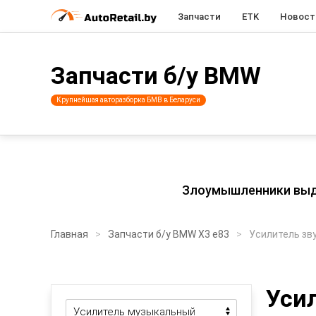
Запчасти
ETK
Новост
Запчасти б/у BMW
Крупнейшая авторазборка БМВ в Беларуси
Злоумышленники выдаю
Главная
Запчасти б/у BMW X3 e83
Усилитель зв
Усил