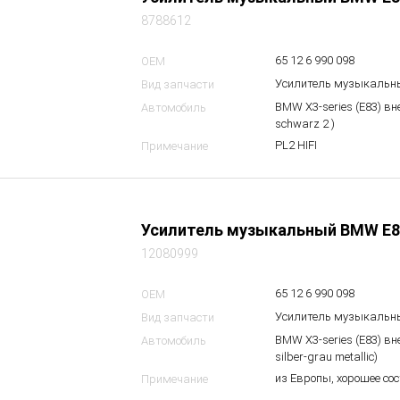
8788612
65 12 6 990 098
OEM
Усилитель музыкальн
Вид запчасти
BMW X3-series (E83) в
Автомобиль
schwarz 2 )
PL2 HIFI
Примечание
Усилитель музыкальный BMW E8
12080999
65 12 6 990 098
OEM
Усилитель музыкальн
Вид запчасти
BMW X3-series (E83) вн
Автомобиль
silber-grau metallic)
из Европы, хорошее со
Примечание