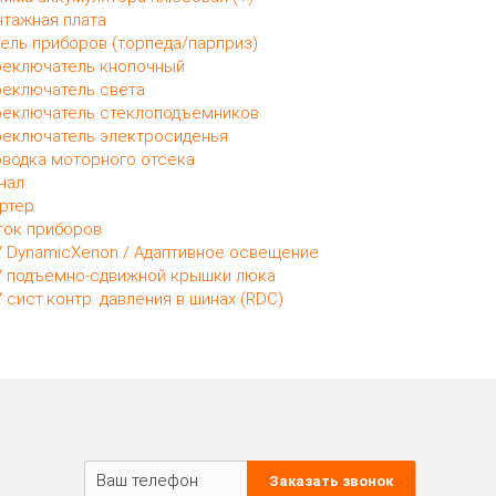
тажная плата
ель приборов (торпеда/парприз)
еключатель кнопочный
еключатель света
еключатель стеклоподъемников
еключатель электросиденья
водка моторного отсека
нал
ртер
ок приборов
 DynamicXenon / Адаптивное освещение
 подъемно-сдвижной крышки люка
 сист.контр. давления в шинах (RDC)
Заказать звонок