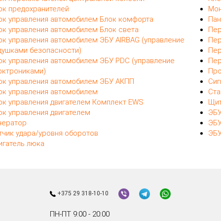
ок предохранителей
Мон
ок управления автомобилем Блок комфорта
Пан
ок управления автомобилем Блок света
Пер
ок управления автомобилем ЭБУ AIRBAG (управление
Пер
душками безопасности)
Пер
ок управления автомобилем ЭБУ PDC (управление
Пер
рктрониками)
Про
ок управления автомобилем ЭБУ АКПП
Сиг
ок управления автомобилем
Ста
ок управления двигателем Комплект EWS
Щит
ок управления двигателем
ЭБУ
нератор
ЭБУ
тчик удара/уровня оборотов
ЭБУ
игатель люка
+375 29 318-10-10
ПН-ПТ 9:00 - 20:00