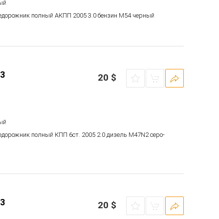
ый
недорожник полный АКПП 2005 3.0 бензин M54 черный
3
20
$
ый
едорожник полный КПП 6ст. 2005 2.0 дизель M47N2 серо-
3
20
$