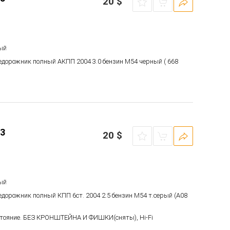
20
$
ый
недорожник полный АКПП 2004 3.0 бензин M54 черный ( 668
3
20
$
ый
едорожник полный КПП 6ст. 2004 2.5 бензин M54 т.серый (A08
стояние. БЕЗ КРОНШТЕЙНА И ФИШКИ(сняты), Hi-Fi