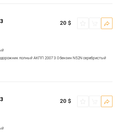
3
20
$
ый
недорожник полный АКПП 2007 3.0 бензин N52N серебристый
3
20
$
ый