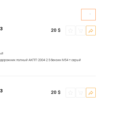
3
20
$
ый
недорожник полный АКПП 2004 2.5 бензин M54 т.серый
3
20
$