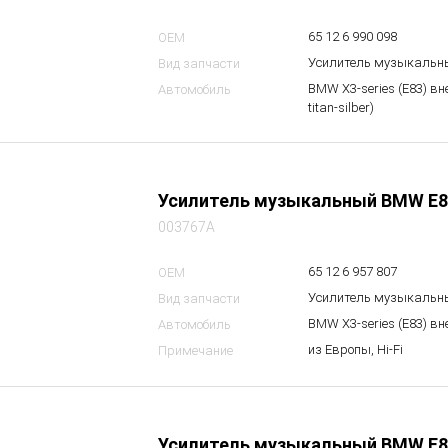
65 12 6 990 098
OEM
Усилитель музыкальн
Вид запчасти
BMW X3-series (E83) в
Автомобиль
titan-silber)
Усилитель музыкальный BMW E8
003767A
65 12 6 957 807
OEM
Усилитель музыкальн
Вид запчасти
BMW X3-series (E83) в
Автомобиль
из Европы, Hi-Fi
Примечание
Усилитель музыкальный BMW E8