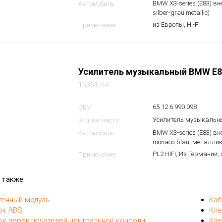
BMW X3-series (E83) в
Автомобиль
silber-grau metallic)
из Европы, Hi-Fi
Примечание
Усилитель музыкальный BMW E8
15361766
65 12 6 990 098
OEM
Усилитель музыкальн
Вид запчасти
BMW X3-series (E83) в
Автомобиль
monaco-blau, металлик
PL2 HIFI, Из Германии,
Примечание
 также:
тенный модуль
Каб
ок ABS
Кле
ок переключателей центральной консоли
Кле