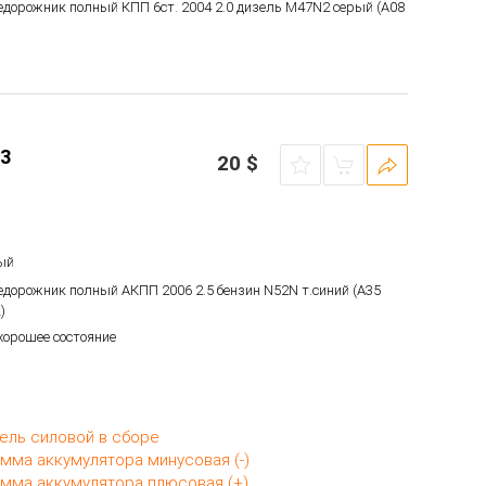
недорожник полный КПП 6ст. 2004 2.0 дизель M47N2 серый (A08
3
20
$
ый
недорожник полный АКПП 2006 2.5 бензин N52N т.синий (A35
)
 хорошее состояние
ель силовой в сборе
мма аккумулятора минусовая (-)
мма аккумулятора плюсовая (+)