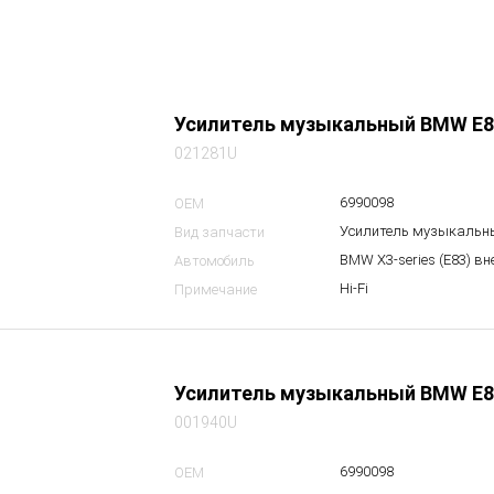
Усилитель музыкальный BMW E8
021281U
6990098
OEM
Усилитель музыкальн
Вид запчасти
BMW X3-series (E83) в
Автомобиль
Hi-Fi
Примечание
Усилитель музыкальный BMW E8
001940U
6990098
OEM