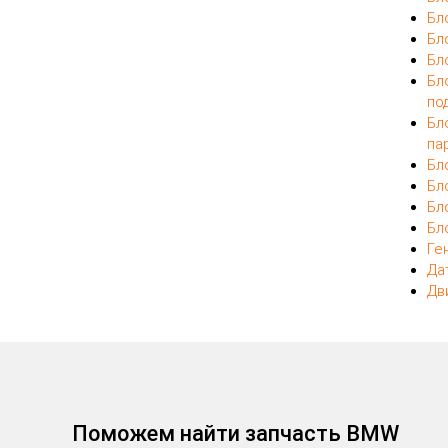
Бл
Бл
Бл
Бл
по
Бл
па
Бл
Бл
Бл
Бл
Ге
Да
Дв
Поможем найти запчасть BMW