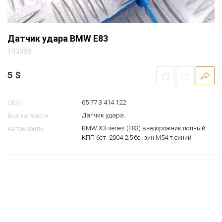
Датчик удара BMW E83
193088
5
$
65 77 3 414 122
OEM
Датчик удара
Вид запчасти
BMW X3-series (E83) внедорожник полный
Автомобиль
КПП 6ст. 2004 2.5 бензин M54 т.синий