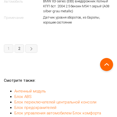
Датчик удара BMW E83
12080992
3
$
32 43 6 762 235
OEM
Датчик удара
Вид запчасти
BMW X3-series (E83) внедорожник полный
Автомобиль
КПП 6ст. 2004 2.5 бензин M54 т.серый (A08
silber-grau metallic)
Датчик уровня оборотов, из Европы,
Примечание
хорошее состояние
1
2