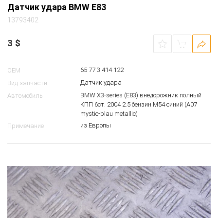
Датчик удара BMW E83
13793402
3
$
65 77 3 414 122
OEM
Датчик удара
Вид запчасти
BMW X3-series (E83) внедорожник полный
Автомобиль
КПП 6ст. 2004 2.5 бензин M54 синий (A07
mystic-blau metallic)
из Европы
Примечание