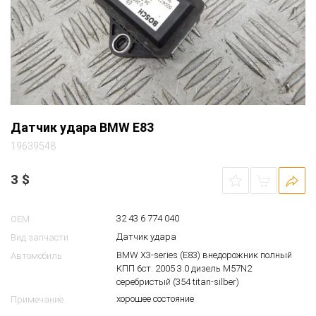
Датчик удара BMW E83
19639548
3
$
32 43 6 774 040
OEM
Датчик удара
Вид запчасти
BMW X3-series (E83) внедорожник полный
Автомобиль
КПП 6ст. 2005 3.0 дизель M57N2
серебристый (354 titan-silber)
хорошее состояние
Примечание