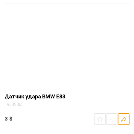
Датчик удара BMW E83
19639865