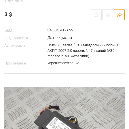
19639608
3
$
34 50 3 417 699
OEM
Датчик удара
Вид запчасти
BMW X3-series (E83) внедорожник полный
Автомобиль
АКПП 2007 2.0 дизель N47 т.синий (A35
monaco-blau, металлик)
хорошее состояние
Примечание