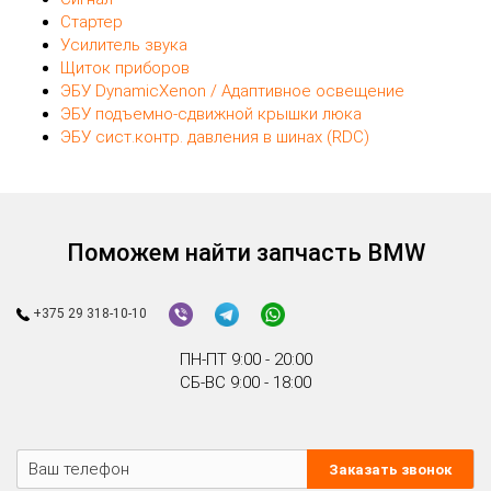
Клемма аккумулятора плюсовая (+)
Монтажная плата
Панель приборов (торпеда/парприз)
Переключатель кнопочный
Переключатель света
Переключатель стеклоподъемников
Переключатель электросиденья
Проводка моторного отсека
Сигнал
Стартер
Усилитель звука
Щиток приборов
ЭБУ DynamicXenon / Адаптивное освещение
ЭБУ подъемно-сдвижной крышки люка
ЭБУ сист.контр. давления в шинах (RDC)
Поможем найти запчасть BMW