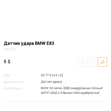
Датчик удара BMW E83
196701
5
$
65 77 3 414 122
OEM