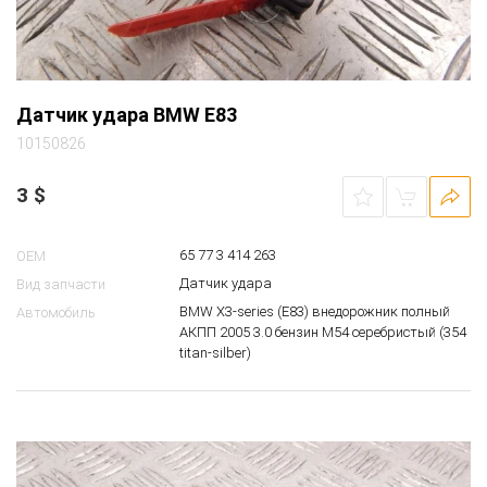
Датчик удара BMW E83
10150826
3
$
65 77 3 414 263
OEM
Датчик удара
Вид запчасти
BMW X3-series (E83) внедорожник полный
Автомобиль
АКПП 2005 3.0 бензин M54 серебристый (354
titan-silber)