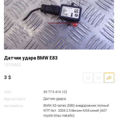
Датчик удара BMW E83
13793403
3
$
65 77 3 414 122
OEM
Датчик удара
Вид запчасти
BMW X3-series (E83) внедорожник полный
Автомобиль
КПП 6ст. 2004 2.5 бензин M54 синий (A07
mystic-blau metallic)