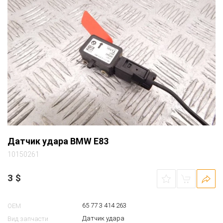
Датчик удара BMW E83
10150261
3
$
65 77 3 414 263
OEM
Датчик удара
Вид запчасти