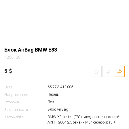
Блок AirBag BMW E83
4206138
5
$
65 77 3 412 005
OEM
Перед.
Направление
Лев.
Сторона
Блок AirBag
Вид запчасти
BMW X3-series (E83) внедорожник полный
Автомобиль
АКПП 2004 2.5 бензин M54 серебристый