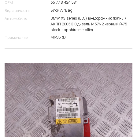
65 77 3 424 581
OEM
Блок AirBag
Вид запчасти
BMW X3-series (E83) внедорожник полный
Автомобиль
АКПП 2005 3.0 дизель M57N2 черный (475
black-sapphire metallic)
MRS5RD
Примечание