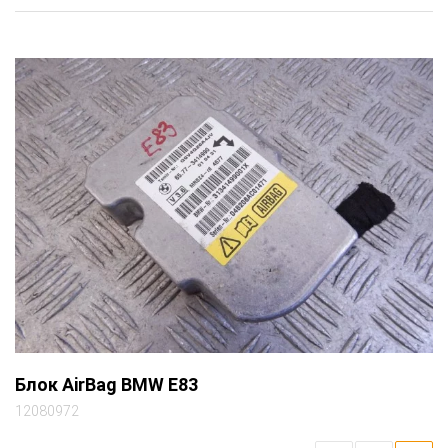
Блок AirBag BMW E83
12080972