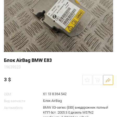
Блок AirBag BMW E83
19639523
3
$
61 13 8 364 542
OEM
Блок AirBag
Вид запчасти
BMW X3-series (E83) внедорожник полный
Автомобиль
КПП 6ст. 2005 3.0 дизель M57N2