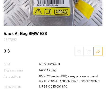
Блок AirBag BMW E83
2627892
3
$
65 77 3 424 581
OEM
Блок AirBag
Вид запчасти
BMW X3-series (E83) внедорожник полный
Автомобиль
АКПП 2005 3.0 дизель M57N2 серебристый
MRS5, 0 285 001 870
Примечание