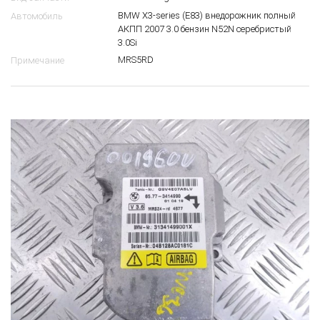
BMW X3-series (E83) внедорожник полный
Автомобиль
АКПП 2007 3.0 бензин N52N серебристый
3.0Si
MRS5RD
Примечание