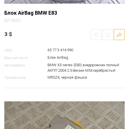
Блок AirBag BMW E83
001960U
3
$
65 77 3 414 990
OEM
Блок AirBag
Вид запчасти
BMW X3-series (E83) внедорожник полный
Автомобиль
АКПП 2004 2.5 бензин M54 серебристый
MRSZ4, черная фишка
Примечание