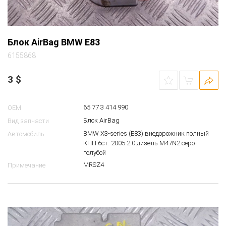
Блок AirBag BMW E83
6155868
3
$
65 77 3 414 990
OEM
Блок AirBag
Вид запчасти
BMW X3-series (E83) внедорожник полный
Автомобиль
КПП 6ст. 2005 2.0 дизель M47N2 серо-
голубой
MRSZ4
Примечание