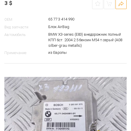
3
$
65 77 3 414 990
OEM
Блок AirBag
Вид запчасти
BMW X3-series (E83) внедорожник полный
Автомобиль
КПП 6ст. 2004 2.5 бензин M54 т.серый (A08
silber-grau metallic)
из Европы
Примечание