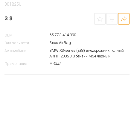
001825U
3
$
65 77 3 414 990
OEM
Блок AirBag
Вид запчасти
BMW X3-series (E83) внедорожник полный
Автомобиль
АКПП 2005 3.0 бензин M54 черный
MRSZ4
Примечание