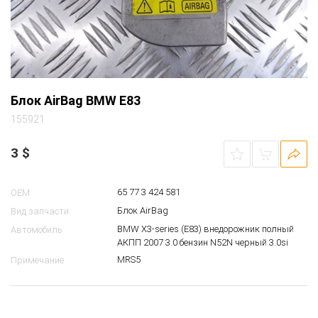
Блок AirBag BMW E83
155921
3
$
65 77 3 424 581
OEM
Блок AirBag
Вид запчасти
BMW X3-series (E83) внедорожник полный
Автомобиль
АКПП 2007 3.0 бензин N52N черный 3.0si
MRS5
Примечание