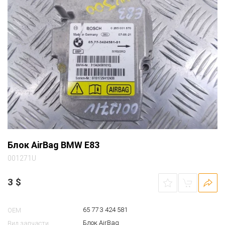
Блок AirBag BMW E83
001271U
3
$
65 77 3 424 581
OEM
Блок AirBag
Вид запчасти