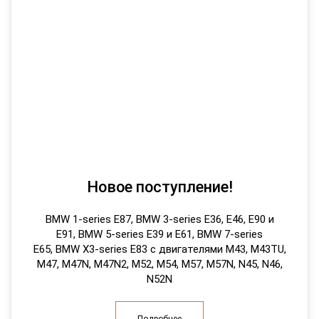
Новое поступление!
B
MW 1-series E87, BMW 3-series E36, E46, E90 и
E91, BMW 5-series E39 и E61, BMW 7-series
E65, BMW X3-series E83 с двигателями M43, M43TU,
M47, M47N, M47N2, M52, M54, M57, M57N, N45, N46,
N52N
Подробнее