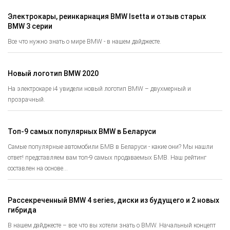
Электрокары, реинкарнация BMW Isetta и отзыв старых
BMW 3 серии
Все что нужно знать о мире BMW - в нашем дайджесте.
Новый логотип BMW 2020
На электрокаре i4 увидели новый логотип BMW – двухмерный и
прозрачный.
Топ-9 самых популярных BMW в Беларуси
Самые популярные автомобили БМВ в Беларуси - какие они? Мы нашли
ответ! представляем вам топ-9 самых продаваемых БМВ. Наш рейтинг
составлен на основе...
Рассекреченный BMW 4 series, диски из будущего и 2 новых
гибрида
В нашем дайджесте – все что вы хотели знать о BMW. Начальный концепт