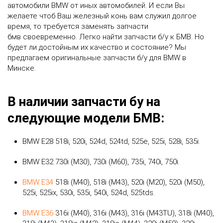
автомобили BMW от иных автомобилей. И если Вы
желаете чтоб Ваш железный конь вам служил долгое
время, то требуется заменять запчасти
бмв своевременно. Легко найти запчасти б/у к БМВ. Но
будет ли достойным их качество и состояние? Мы
предлагаем оригинальные запчасти б/у для BMW в
Минске.
В наличии запчасти бу на
следующие модели БМВ:
BMW E28 518i, 520i, 524d, 524td, 525e, 525i, 528i, 535i.
BMW E32 730i (M30), 730i (M60), 735i, 740i, 750i.
BMW E34
518i (М40), 518i (М43), 520i (M20), 520i (M50),
525i, 525ix, 530i, 535i, 540i, 524d, 525tds.
BMW E36
316i (M40), 316i (M43), 316i (M43TU), 318i (M40),