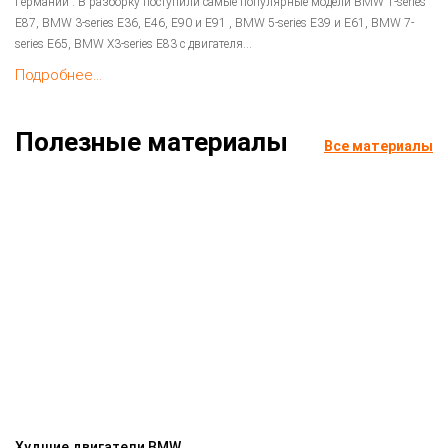
Германии . В разборку поступили самые популярные модели BMW 1-series
E87, BMW 3-series E36, E46, E90 и E91 , BMW 5-series E39 и E61, BMW 7-
series E65, BMW X3-series E83 с двигателя...
Подробнее...
Полезные материалы
Все материалы
Худшие двигатели BMW