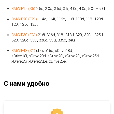
BMW F15 (X5)
2.5d, 3.0d, 3.5d, 3.5i, 4.0d, 4.0e, 5.0i, M50d.
BMW F20 (F21)
114d, 114i, 116d, 116i, 118d, 118i, 120d,
120i, 125d, 125i.
BMW F30 (F31)
316i, 316d, 318i, 318d, 320i, 320d, 325d,
328i, 328d, 330i, 330d, 335i, 335d, 340i.
BMW F48 (X1)
sDrive16d, sDrive18d,
sDrive18i, sDrive20d, sDrive20i, xDrive20i, xDrive25d,
xDrive25i, xDrive25Le, xDrive25e.
С нами удобно