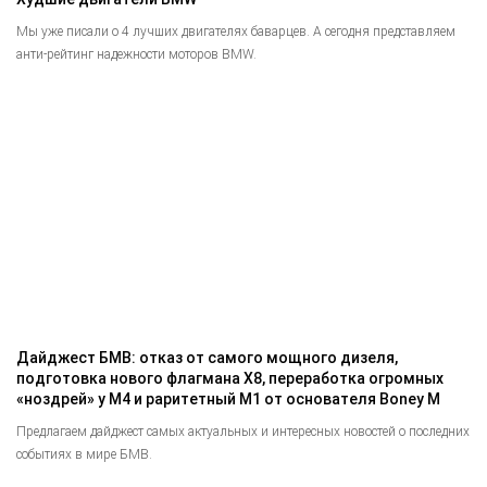
Мы уже писали о 4 лучших двигателях баварцев. А сегодня представляем
анти-рейтинг надежности моторов BMW.
Дайджест БМВ: отказ от самого мощного дизеля,
подготовка нового флагмана Х8, переработка огромных
«ноздрей» у М4 и раритетный М1 от основателя Boney M
Предлагаем дайджест самых актуальных и интересных новостей о последних
событиях в мире БМВ.