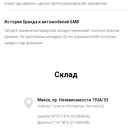
новой «двухдверки» удалось сфотографировать без камуфляжа:
История бренда и автомобилей БМВ
Сегодня знаменитый баварский концерн переживает поистине золотые
времена. На протяжении последних 30 лет компания БМВ по итогам
каждого года фиксирует...
Склад
Минск, пр. Независимости 193А/33
(заезд с трассы Колодищи-Заславль)
Широта 53°57′23″N (53.956456)
Долгота 27°41′58″E (27.699509)