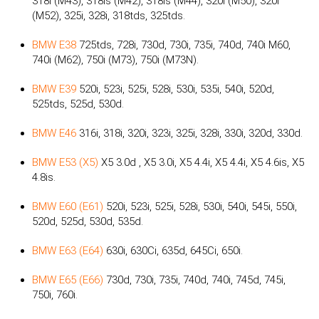
318i (M43), 318is (M42), 318is (M44), 320i (M50), 320i
(M52), 325i, 328i, 318tds, 325tds.
BMW E38
725tds, 728i, 730d, 730i, 735i, 740d, 740i M60,
740i (M62), 750i (M73), 750i (M73N).
BMW E39
520i, 523i, 525i, 528i, 530i, 535i, 540i, 520d,
525tds, 525d, 530d.
BMW E46
316i, 318i, 320i, 323i, 325i, 328i, 330i, 320d, 330d.
BMW E53 (X5)
X5 3.0d , X5 3.0i, X5 4.4i, X5 4.4i, X5 4.6is, X5
4.8is.
BMW E60 (E61)
520i, 523i, 525i, 528i, 530i, 540i, 545i, 550i,
520d, 525d, 530d, 535d.
BMW E63 (E64)
630i, 630Ci, 635d, 645Ci, 650i.
BMW E65 (E66)
730d, 730i, 735i, 740d, 740i, 745d, 745i,
750i, 760i.