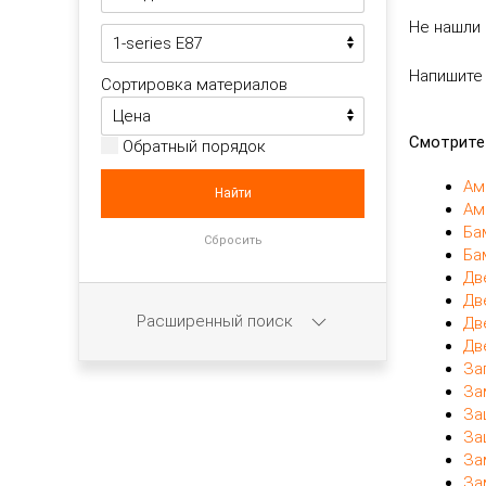
Не нашли 
Напишите
Сортировка материалов
Смотрите
Обратный порядок
Ам
Ам
Ба
Ба
Дв
Дв
Расширенный поиск
Дв
Дв
За
За
За
За
За
За