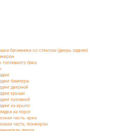
шка багажника со стеклом (дверь задняя)
нжерон
 топливного бака
к
динг
динг бампера
динг дверной
динг крыши
динг кузовной
динг на крыло
ладка на порог
езная часть: арка
езная часть: лонжерон
аничитель двери