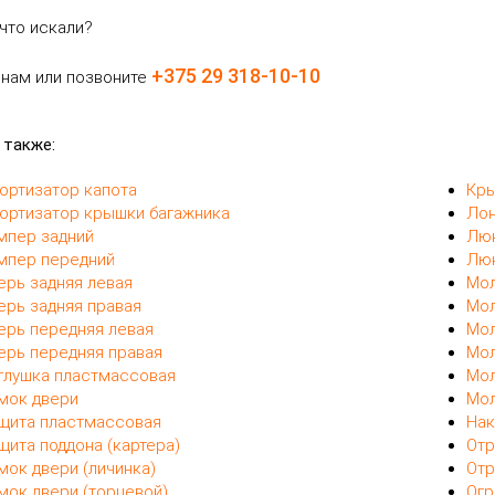
что искали?
+375 29 318-10-10
 нам или позвоните
 также:
ортизатор капота
Кры
ортизатор крышки багажника
Ло
мпер задний
Люк
мпер передний
Лю
ерь задняя левая
Мол
ерь задняя правая
Мол
ерь передняя левая
Мол
ерь передняя правая
Мол
глушка пластмассовая
Мол
мок двери
Мол
щита пластмассовая
Нак
щита поддона (картера)
Отр
мок двери (личинка)
Отр
мок двери (торцевой)
Огр