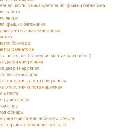
езная часть: рамка крепления крышки багажника
ля капота
ля двери
ля крышки багажника
домкратник пластмассовый
иатор
етка бампера
етка радиатора
ка передняя (передняя монтажная панель)
ка двери внутренняя
ка двери наружная
ка пластмассовая
ка открытия капота внутренняя
ка открытия капота наружная
с капота
с ручки двери
под фару
под фонарь
сунка омывателя лобового стекла
ок (крышка) бокового зеркала