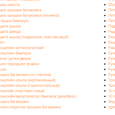
мок капота
Отр
мок крышки багажника
Пет
мок крышки багажника (личинка)
Пет
глушка бампера
Пет
щита крыла
Под
щита днища
Рад
щита крыла (подкрылок пластиковый)
Реш
пот
Реш
онштейн металлический
Рам
онштейн бампера
Руч
ркас ручки двери
Руч
ыло переднее правое
Руч
ыло
Руч
ышка багажника со стеклом
Руч
онштейн крыла (вертикальный)
Тро
онштейн крыла (горизонтальный)
Тро
онштейн пластмассовый
Ус 
онштейн/амортизатор бампера (демпфер)
Ус 
ышка багажника
Фор
опка открытия крышки багажника
Щит