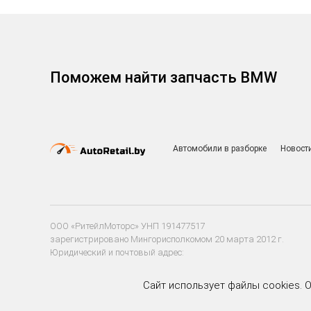
Поможем найти запчасть BMW
Автомобили в разборке
Новост
ООО «РитейлМоторс» УНП 191477517
зарегистрировано Мингорисполкомом 20 марта 2012 г.
Юридический и почтовый адрес:
220020 г. Минск, ул. Тимирязева, д. 85а, пом. 204
Сайт использует файлы cookies. 