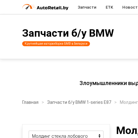
Запчасти
ETK
Новост
Запчасти б/у BMW
Крупнейшая авторазборка БМВ в Беларуси
Злоумышленники выдаю
Главная
Запчасти б/у BMW 1-series E87
Молдинг
Мол