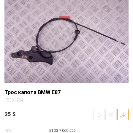
Трос капота BMW E87
15361964
25
$
51 23 7 060 529
OEM