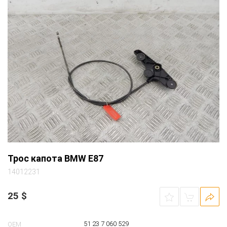
Трос капота BMW E87
14012231
25
$
51 23 7 060 529
OEM