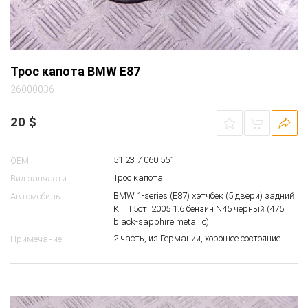
Трос капота BMW E87
26000036
20
$
51 23 7 060 551
OEM
Трос капота
Вид запчасти
BMW 1-series (E87) хэтчбек (5 двери) задний
Автомобиль
КПП 5ст. 2005 1.6 бензин N45 черный (475
black-sapphire metallic)
2 часть, из Германии, хорошее состояние
Примечание