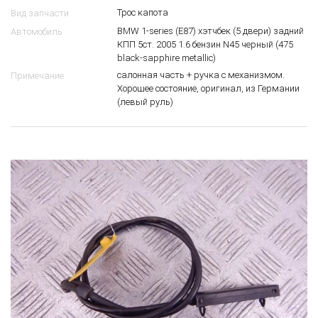
Трос капота
Вид запчасти
BMW 1-series (E87) хэтчбек (5 двери) задний
Автомобиль
КПП 5ст. 2005 1.6 бензин N45 черный (475
black-sapphire metallic)
салонная часть + ручка с механизмом.
Примечание
Хорошее состояние, оригинал, из Германии
(левый руль)