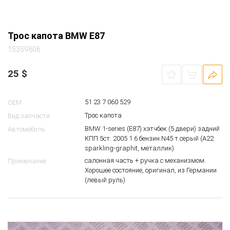
Трос капота BMW E87
15359806
25
$
51 23 7 060 529
OEM
Трос капота
Вид запчасти
BMW 1-series (E87) хэтчбек (5 двери) задний
Автомобиль
КПП 5ст. 2005 1.6 бензин N45 т.серый (A22
sparkling-graphit, металлик)
салонная часть + ручка с механизмом.
Примечание
Хорошее состояние, оригинал, из Германии
(левый руль)