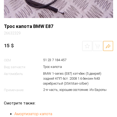
Трос капота BMW E87
26632329
15
$
51 23 7 184 457
OEM
Трос капота
Вид запчасти
BMW 1-series (E87) хэтчбек (5 дверей)
Автомобиль
задний КПП 6ст. 2008 1.6 бензин N43
серебристый (354 titan-silber)
2-я часть, хорошее состояние. Из Европы
Примечание
Смотрите также:
Амортизатор капота