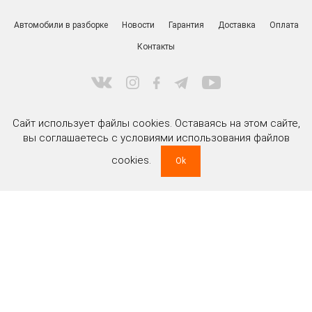
Автомобили в разборке
Новости
Гарантия
Доставка
Оплата
Контакты
Сайт использует файлы cookies. Оставаясь на этом сайте,
вы соглашаетесь с условиями использования файлов
cookies.
ООО «РитейлМоторс» УНП 191477517
Ok
зарегистрировано Мингорисполкомом 20 марта 2012 г.
Юридический и почтовый адрес:
220020 г. Минск, ул. Тимирязева, д. 85а, пом. 204
Регистрационный номер в торговом реестре 479028
дата регистрации 08 апреля 2020 г.