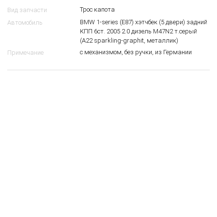
Трос капота
Вид запчасти
BMW 1-series (E87) хэтчбек (5 двери) задний
Автомобиль
КПП 6ст. 2005 2.0 дизель M47N2 т.серый
(A22 sparkling-graphit, металлик)
с механизмом, без ручки, из Германии
Примечание