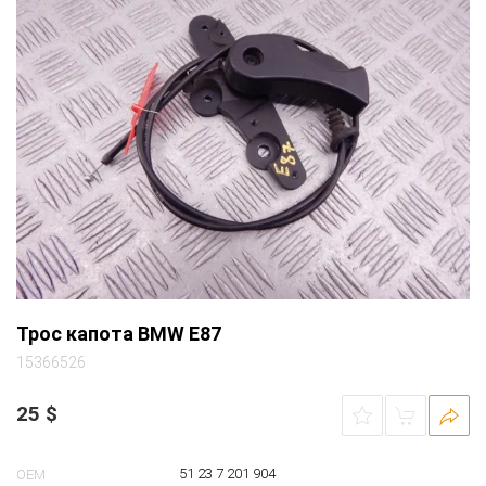
Трос капота BMW E87
15366526
25
$
51 23 7 201 904
OEM