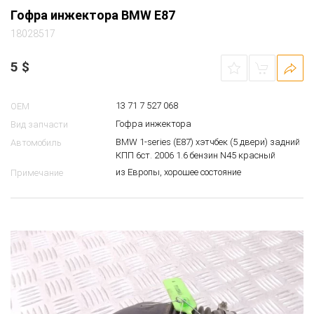
Гофра инжектора BMW E87
18028517
5
$
13 71 7 527 068
OEM
Гофра инжектора
Вид запчасти
BMW 1-series (E87) хэтчбек (5 двери) задний
Автомобиль
КПП 6ст. 2006 1.6 бензин N45 красный
из Европы, хорошее состояние
Примечание