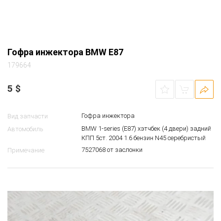
Гофра инжектора BMW E87
179664
5
$
Гофра инжектора
Вид запчасти
BMW 1-series (E87) хэтчбек (4 двери) задний
Автомобиль
КПП 5ст. 2004 1.6 бензин N45 серебристый
7527068 от заслонки
Примечание