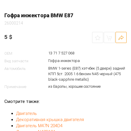
Гофра инжектора BMW E87
26000214
5
$
13 71 7 527 068
OEM
Гофра инжектора
Вид запчасти
BMW 1-series (E87) хэтчбек (5 двери) задний
Автомобиль
КПП 5ст. 2005 1.6 бензин N45 черный (475
black-sapphire metallic)
из Европы, хорошее состояние
Примечание
Смотрите также:
Двигатель
Декоративная крышка двигателя
Двигатель M47N 204D4