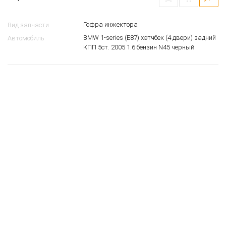
Гофра инжектора
Вид запчасти
BMW 1-series (E87) хэтчбек (4 двери) задний
Автомобиль
КПП 5ст. 2005 1.6 бензин N45 черный