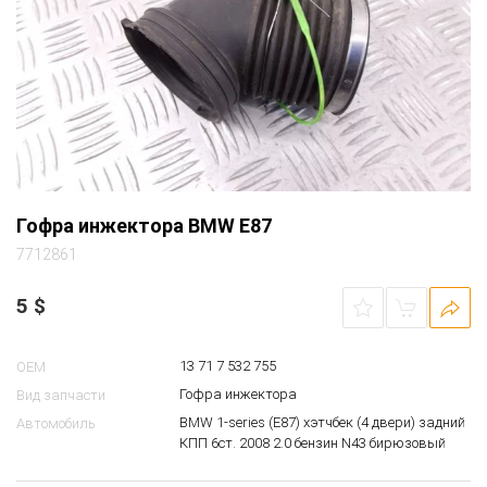
Гофра инжектора BMW E87
7712861
5
$
13 71 7 532 755
OEM
Гофра инжектора
Вид запчасти
BMW 1-series (E87) хэтчбек (4 двери) задний
Автомобиль
КПП 6ст. 2008 2.0 бензин N43 бирюзовый