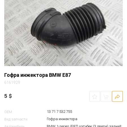
Гофра инжектора BMW E87
6161929
5
$
13 71 7 532 755
OEM
Гофра инжектора
Вид запчасти
BMW 1-series (E87) хэтчбек (3 двери) задний
Автомобиль