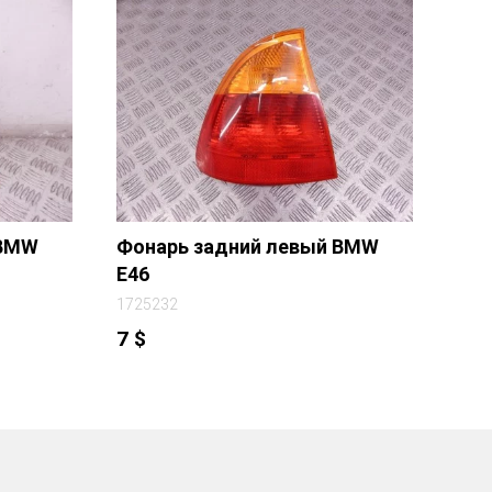
 BMW
Фонарь задний левый BMW
E46
1725232
7
$