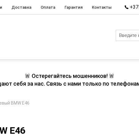
+375
и
Доставка
Оплата
Гарантия
Контакты
🚨 Остерегайтесь мошенников! 🚨
т себя за нас. Связь с нами только по телефонам
левый BMW E46
W E46