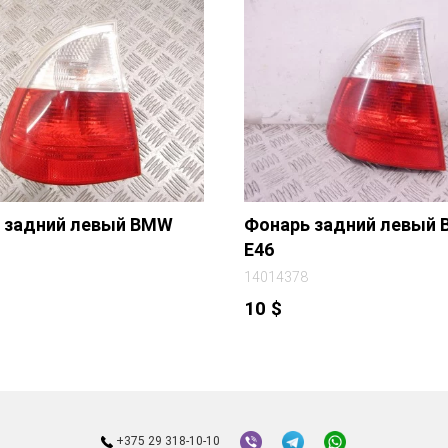
 задний левый BMW
Фонарь задний левый
E46
14014378
10
$
+375 29 318-10-10