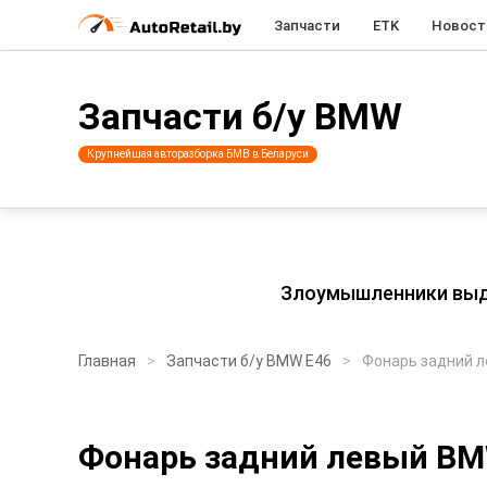
Запчасти
ETK
Новост
Запчасти б/у BMW
Крупнейшая авторазборка БМВ в Беларуси
Злоумышленники выдаю
Главная
Запчасти б/у BMW E46
Фонарь задний 
Фонарь задний левый BM