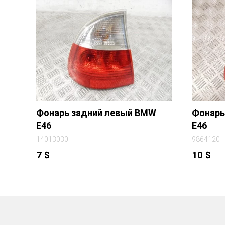
Фонарь задний левый BMW
Фонарь
E46
E46
14013030
9864120
7
$
10
$