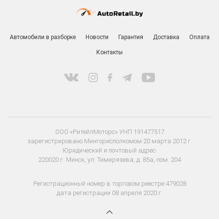
Автомобили в разборке
Новости
Гарантия
Доставка
Оплата
Контакты
ООО «РитейлМоторс» УНП 191477517
зарегистрировано Мингорисполкомом 20 марта 2012 г.
Юридический и почтовый адрес:
220020 г. Минск, ул. Тимирязева, д. 85а, пом. 204
Регистрационный номер в торговом реестре 479028
дата регистрации 08 апреля 2020 г.