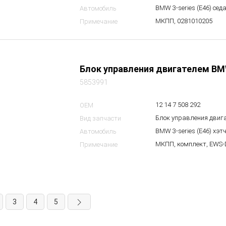
BMW 3-series (E46) сед
Автомобиль
МКПП, 0281010205
Примечание
Блок управления двигателем BM
5853991
12 14 7 508 292
OEM
Блок управления двиг
Вид запчасти
BMW 3-series (E46) хэт
Автомобиль
МКПП, комплект, EWS-
Примечание
3
4
5