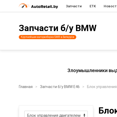
Запчасти
ETK
Новост
Запчасти б/у BMW
Крупнейшая авторазборка БМВ в Беларуси
Злоумышленники выдаю
Главная
Запчасти б/у BMW E46
Блок управления
Бло