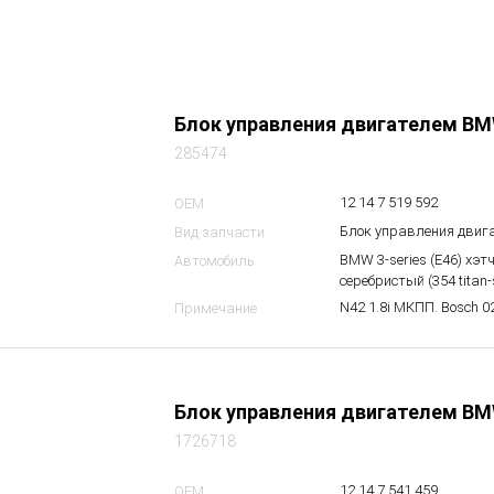
Блок управления двигателем BM
285474
12 14 7 519 592
OEM
Блок управления двиг
Вид запчасти
BMW 3-series (E46) хэтч
Автомобиль
серебристый (354 titan-s
N42 1.8i МКПП. Bosch 
Примечание
Блок управления двигателем BM
1726718
12 14 7 541 459
OEM