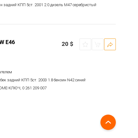
ан задний КПП 5ст. 2001 2.0 дизель M47 серебристый
W E46
20
$
ателем
чбек задний КПП 5ст. 2003 1.8 бензин N42 синий
DME-КЛЮЧ, 0 261 209 007