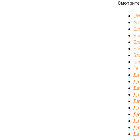
Смотрите
EW
Ан
Бл
Бл
Бл
Бл
Бл
Бл
Ге
Да
Да
Да
Да
Да
Да
Да
Да
Да
Да