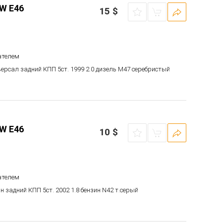
W E46
15
$
ателем
версал задний КПП 5ст. 1999 2.0 дизель M47 серебристый
W E46
10
$
ателем
ан задний КПП 5ст. 2002 1.8 бензин N42 т.серый