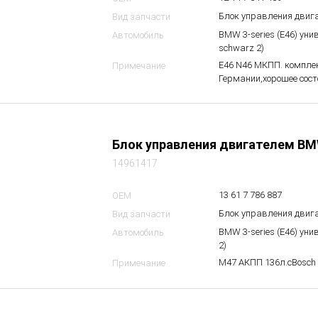
Блок управления двиг
Вид запчасти
BMW 3-series (E46) уни
Автомобиль
schwarz 2)
Е46 N46 МКПП. компле
Примечание
Германии,хорошее сост
Блок управления двигателем BM
14961417
13 61 7 786 887
OEM
Блок управления двиг
Вид запчасти
BMW 3-series (E46) ун
Автомобиль
2)
М47 АКПП 136л.сBosch 
Примечание