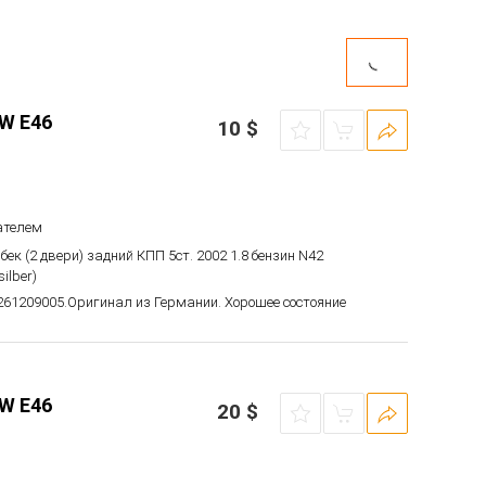
W E46
10
$
ателем
бек (2 двери) задний КПП 5ст. 2002 1.8 бензин N42
ilber)
0261209005.Оригинал из Германии. Хорошее состояние
W E46
20
$