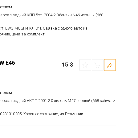
ателем
версал задний КПП 5ст. 2004 2.0 бензин N46 черный (668
кт, EWS-МОЗГИ-КЛЮЧ. Связка с одного авто из
ояние, цена за комплект
W E46
15
$
ателем
иверсал задний АКПП 2001 2.0 дизель M47 черный (668 schwarz
0281010205. Хорошее состояние, из Германии.