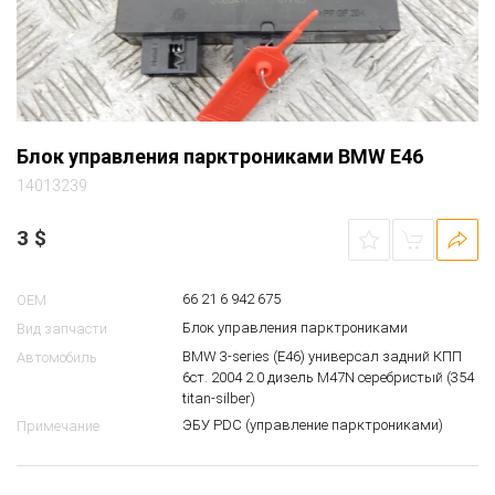
Блок управления парктрониками BMW E46
14013239
3
$
66 21 6 942 675
OEM
Блок управления парктрониками
Вид запчасти
BMW 3-series (E46) универсал задний КПП
Автомобиль
6ст. 2004 2.0 дизель M47N серебристый (354
titan-silber)
ЭБУ PDC (управление парктрониками)
Примечание