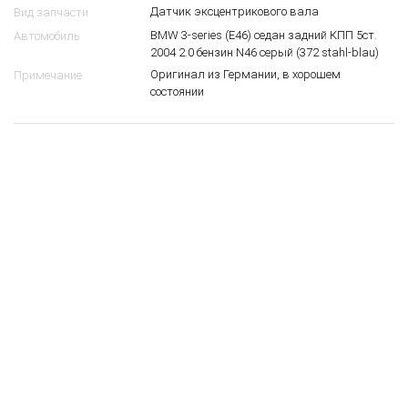
Датчик эксцентрикового вала
Вид запчасти
BMW 3-series (E46) седан задний КПП 5ст.
Автомобиль
2004 2.0 бензин N46 серый (372 stahl-blau)
Оригинал из Германии, в хорошем
Примечание
состоянии