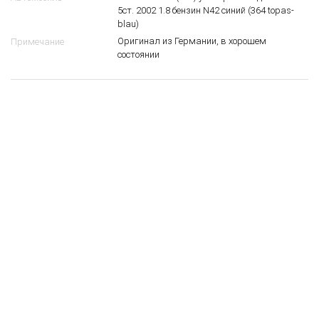
5ст. 2002 1.8 бензин N42 синий (364 topas-
blau)
Оригинал из Германии, в хорошем
Примечание
состоянии