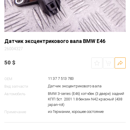
Датчик эксцентрикового вала BMW E46
26004327
50
$
11 37 7 513 783
OEM
Датчик эксцентрикового вала
Вид запчасти
BMW 3-series (E46) хэтчбек (3 двери) задний
Автомобиль
КПП 5ст. 2001 1.8 бензин N42 красный (438
japan-rot)
из Германии, хорошее состояние
Примечание