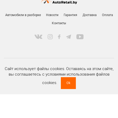
Автомобили в разборке
Новости
Гарантия
Доставка
Оплата
Контакты
ООО «РитейлМоторс» УНП 191477517
Сайт использует файлы cookies. Оставаясь на этом сайте,
зарегистрировано Мингорисполкомом 20 марта 2012 г.
вы соглашаетесь с условиями использования файлов
Юридический и почтовый адрес:
220020 г. Минск, ул. Тимирязева, д. 85а, пом. 204
cookies.
Ok
Регистрационный номер в торговом реестре 479028
дата регистрации 08 апреля 2020 г.