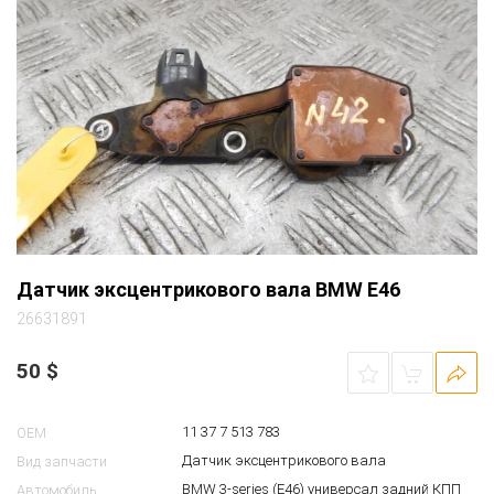
Датчик эксцентрикового вала BMW E46
26631891
50
$
11 37 7 513 783
OEM
Датчик эксцентрикового вала
Вид запчасти
BMW 3-series (E46) универсал задний КПП
Автомобиль