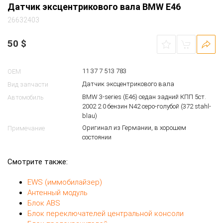
Датчик эксцентрикового вала BMW E46
26632403
50
$
11 37 7 513 783
OEM
Датчик эксцентрикового вала
Вид запчасти
BMW 3-series (E46) седан задний КПП 5ст.
Автомобиль
2002 2.0 бензин N42 серо-голубой (372 stahl-
blau)
Оригинал из Германии, в хорошем
Примечание
состоянии
Смотрите также:
EWS (иммобилайзер)
Антенный модуль
Блок ABS
Блок переключателей центральной консоли