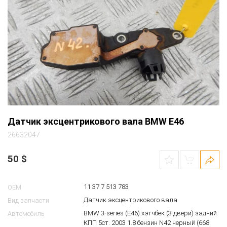
Датчик эксцентрикового вала BMW E46
26632047
50
$
11 37 7 513 783
OEM
Датчик эксцентрикового вала
Вид запчасти
BMW 3-series (E46) хэтчбек (3 двери) задний
Автомобиль
КПП 5ст. 2003 1.8 бензин N42 черный (668