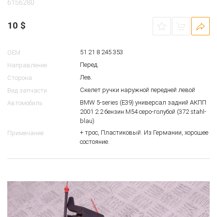
6156280
10
$
51 21 8 245 353
OEM
Перед.
Направление
Лев.
Сторона
Скелет ручки наружной передней левой
Вид запчасти
BMW 5-series (E39) универсал задний АКПП
Автомобиль
2001 2.2 бензин M54 серо-голубой (372 stahl-
blau)
+ трос, Пластиковый. Из Германии, хорошее
Примечание
состояние.