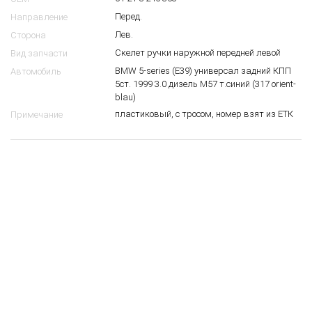
Скелет ручки наружной передней левой BMW
E39
21488000
10
$
51 21 8 245 353
OEM
Перед.
Направление
Лев.
Сторона
Скелет ручки наружной передней левой
Вид запчасти
BMW 5-series (E39) универсал задний КПП
Автомобиль
5ст. 1999 3.0 дизель M57 т.синий (317 orient-