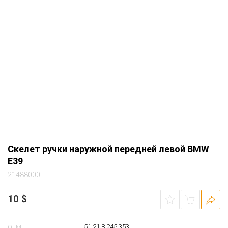
51 21 8 245 353
OEM
Перед.
Направление
Лев.
Сторона
Скелет ручки наружной передней левой
Вид запчасти
BMW 5-series (E39) седан задний АКПП 1997
Автомобиль
2.0 бензин M52 т.синий (363 biarritz-blau)
+ трос, Металлический. Из Германии,
Примечание
хорошее состояние.