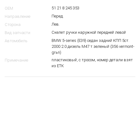
10
$
51 21 8 245 353
OEM
Перед.
Направление
Лев.
Сторона
Скелет ручки наружной передней левой
Вид запчасти
BMW 5-series (E39) седан задний КПП 5ст.
Автомобиль
2000 2.0 дизель M47 т.зеленый (356 vermont-
grьn)
пластиковый, с тросом, номер детали взят
Примечание
из ЕТК