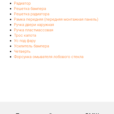
Замок крышки багажника
Защита крыла (подкрылок пластиковый)
Капот
Кронштейн металлический
Кронштейн пластмассовый
Крыло переднее левое
Крыло переднее правое
Крышка багажника
Крышка багажника со стеклом
Лонжерон
Люк
Люк топливного бака
Молдинг
Отрезная часть: арка
Петля капота
Петля двери
Петля крышки багажника
Поддомкратник пластмассовый
Радиатор
Решетка бампера
Решетка радиатора