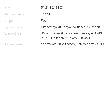
Скелет ручки наружной передней левой BMW
E39
8047371
10
$
51 21 8 245 353
OEM
Перед.
Направление
Лев.
Сторона
Скелет ручки наружной передней левой
Вид запчасти
BMW 5-series (E39) универсал задний АКПП
Автомобиль
2002 3.0 дизель M57 черный (490)
пластиковый, с тросом, номер взят из ЕТК
Примечание