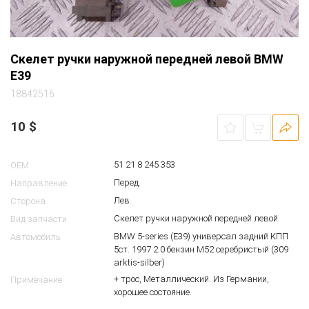
Скелет ручки наружной передней левой BMW
E39
18842516
10
$
51 21 8 245 353
OEM
Перед.
Направление
Лев.
Сторона
Скелет ручки наружной передней левой
Вид запчасти
BMW 5-series (E39) универсал задний КПП
Автомобиль
5ст. 1997 2.0 бензин M52 серебристый (309
arktis-silber)
+ трос, Металлический. Из Германии,
Примечание
хорошее состояние.