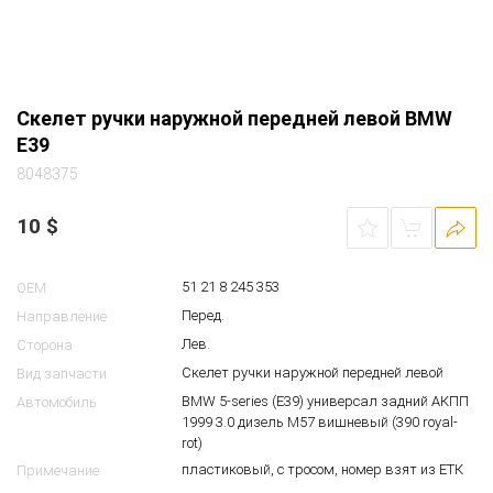
Скелет ручки наружной передней левой BMW
E39
8048375
10
$
51 21 8 245 353
OEM
Перед.
Направление
Лев.
Сторона