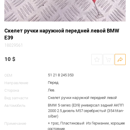
Скелет ручки наружной передней левой BMW
E39
18029561
10
$
51 21 8 245 353
OEM
Перед.
Направление
Лев.
Сторона
Скелет ручки наружной передней левой
Вид запчасти
BMW 5-series (E39) универсал задний АКПП
Автомобиль
2000 2.5 дизель M57 серебристый (354 titan-
silber)
+ трос, Пластиковый. Из Германии, хорошее
Примечание
состояние.