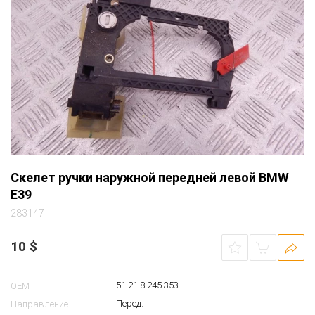
Скелет ручки наружной передней левой BMW
E39
283147
10
$
51 21 8 245 353
OEM
Перед.
Направление