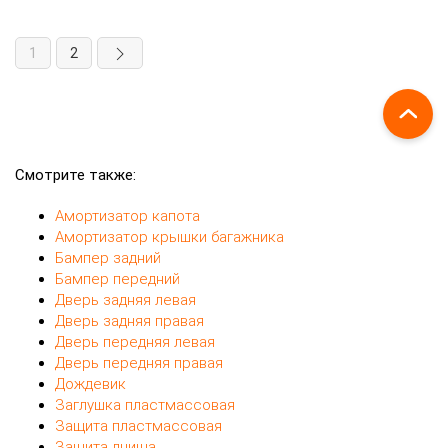
E39
14960682
10
$
51 21 8 245 353
OEM
Перед.
Направление
Лев.
Сторона
Скелет ручки наружной передней левой
Вид запчасти
BMW 5-series (E39) универсал задний АКПП
Автомобиль
2002 2.5 дизель M57 т.зеленый (430 oxford-
gruen 2)
пластиковый, с тросом, оригинальный
Примечание
номер взят из ЕТК
1
2