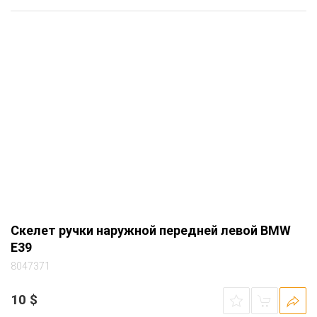
Скелет ручки наружной передней левой
Вид запчасти
BMW 5-series (E39) универсал задний АКПП
Автомобиль
1999 3.0 дизель M57 вишневый (390 royal-
rot)
пластиковый, с тросом, номер взят из ЕТК
Примечание