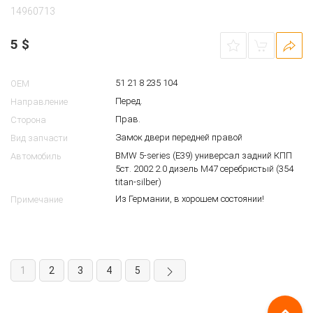
14960713
5
$
51 21 8 235 104
OEM
Перед.
Направление
Прав.
Сторона
Замок двери передней правой
Вид запчасти
BMW 5-series (E39) универсал задний КПП
Автомобиль
5ст. 2002 2.0 дизель M47 серебристый (354
titan-silber)
Из Германии, в хорошем состоянии!
Примечание
1
2
3
4
5