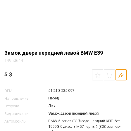
Замок двери передней левой BMW E39
14960644
5
$
51 21 8 235 097
OEM
Перед.
Направление
Лев.
Сторона
Замок двери передней левой
Вид запчасти
BMW 5-series (E39) седан задний КПП 5ст.
Автомобиль
1999 3.0 дизель M57 черный (303 cosmos-