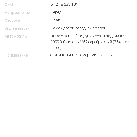
51 21 8 235 104
OEM
Перед.
Направление
Прав.
Сторона
Замок двери передней правой
Вид запчасти
BMW 5-series (E39) универсал задний АКПП
Автомобиль
1999 3.0 дизель M57 серебристый (354 titan-
silber)
оригинальный номер взят из ЕТК
Примечание