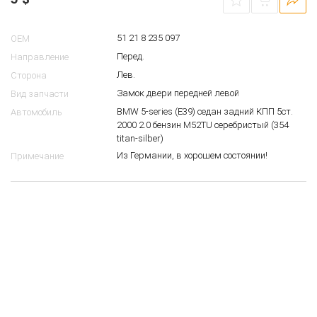
51 21 8 235 097
OEM
Перед.
Направление
Лев.
Сторона
Замок двери передней левой
Вид запчасти
BMW 5-series (E39) седан задний КПП 5ст.
Автомобиль
2000 2.0 бензин M52TU серебристый (354
titan-silber)
Из Германии, в хорошем состоянии!
Примечание