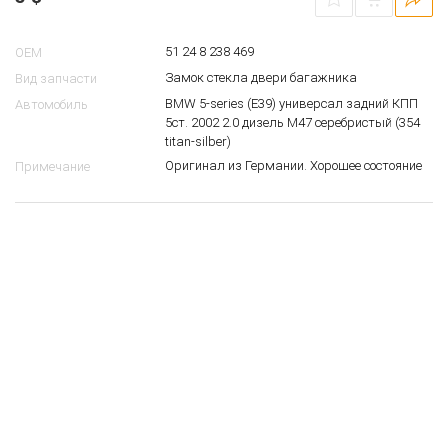
51 24 8 238 469
OEM
Замок стекла двери багажника
Вид запчасти
BMW 5-series (E39) универсал задний КПП
Автомобиль
5ст. 2002 2.0 дизель M47 серебристый (354
titan-silber)
Оригинал из Германии. Хорошее состояние
Примечание