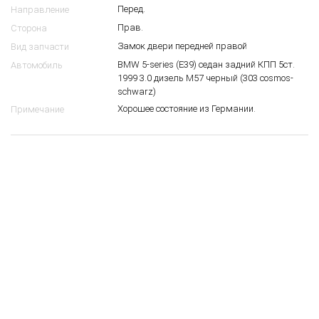
Перед.
Направление
Прав.
Сторона
Замок двери передней правой
Вид запчасти
BMW 5-series (E39) седан задний КПП 5ст.
Автомобиль
1999 3.0 дизель M57 черный (303 cosmos-
schwarz)
Хорошее состояние из Германии.
Примечание