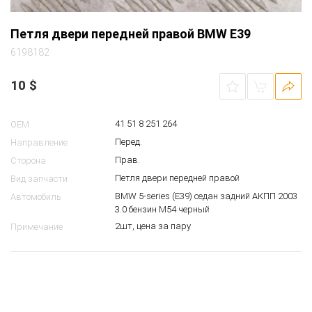
Петля двери передней правой BMW E39
6198182
10
$
41 51 8 251 264
OEM
Перед.
Направление
Прав.
Сторона
Петля двери передней правой
Вид запчасти
BMW 5-series (E39) седан задний АКПП 2003
Автомобиль
3.0 бензин M54 черный
2шт, цена за пару
Примечание