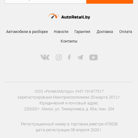
Автомобили в разборке
Новости
Гарантия
Доставка
Оплата
Контакты
ООО «РитейлМоторс» УНП 191477517
зарегистрировано Мингорисполкомом 20 марта 2012 г.
Юридический и почтовый адрес:
220020 г. Минск, ул. Тимирязева, д. 85а, пом. 204
Регистрационный номер в торговом реестре 479028
дата регистрации 08 апреля 2020 г.