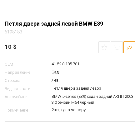
Петля двери задней левой BMW E39
6198183
10
$
41 52 8 185 781
OEM
Зад.
Направление
Лев.
Сторона
Петля двери задней левой
Вид запчасти
BMW 5-series (E39) седан задний АКПП 2003
Автомобиль
3.0 бензин M54 черный
2шт, цена за пару
Примечание