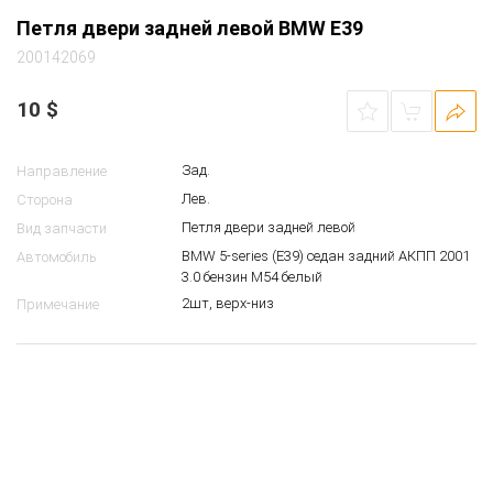
Петля двери задней левой BMW E39
200142069
10
$
Зад.
Направление
Лев.
Сторона
Петля двери задней левой
Вид запчасти
BMW 5-series (E39) седан задний АКПП 2001
Автомобиль
3.0 бензин M54 белый
2шт, верх-низ
Примечание