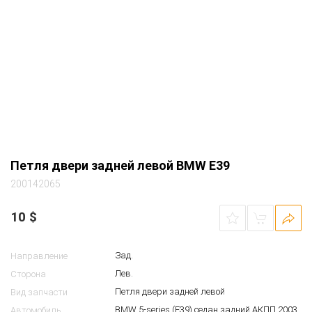
Петля двери задней левой BMW E39
200142065
10
$
Зад.
Направление
Лев.
Сторона
Петля двери задней левой
Вид запчасти
BMW 5-series (E39) седан задний АКПП 2003
Автомобиль