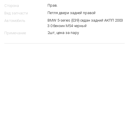
Прав.
Сторона
Петля двери задней правой
Вид запчасти
BMW 5-series (E39) седан задний АКПП 2003
Автомобиль
3.0 бензин M54 черный
2шт, цена за пару
Примечание