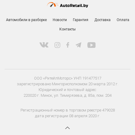
Автомобили в разборке
Новости
Гарантия
Доставка
Оплата
Контакты
ООО «РитейлМоторс» УНП 191477517
зарегистрировано Мингорисполкомом 20 марта 2012 г.
Юридический и почтовый адрес:
220020 г. Минск, ул. Тимирязева, д. 85а, пом. 204
Регистрационный номер в торговом реестре 479028
дата регистрации 08 апреля 2020 г.