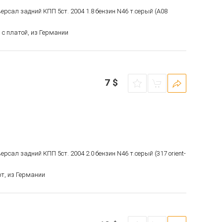
версал задний КПП 5ст. 2004 1.8 бензин N46 т.серый (A08
 с платой, из Германии
7
$
ерсал задний КПП 5ст. 2004 2.0 бензин N46 т.серый (317 orient-
т, из Германии