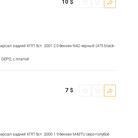
10
$
версал задний КПП 5ст. 2001 2.0 бензин N42 черный (475 black-
 DEPO, с платой
7
$
версал задний КПП 5ст. 2000 1.9 бензин M43TU серо-голубой