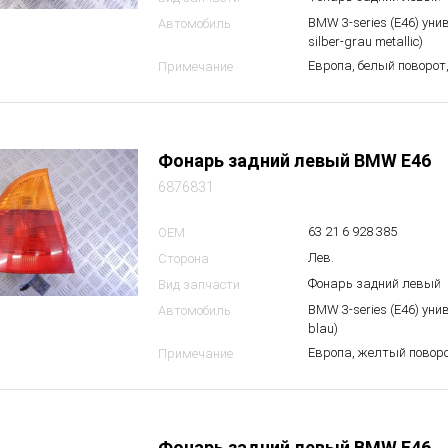
BMW 3-series (E46) уни
Автомобиль
silber-grau metallic)
Европа, белый поворот,
Примечание
Фонарь задний левый BMW E46
6876831
63 21 6 928 385
OEM
Лев.
Сторона
Фонарь задний левый
Вид запчасти
BMW 3-series (E46) унив
Автомобиль
blau)
Европа, желтый поворо
Примечание
Фонарь задний левый BMW E46