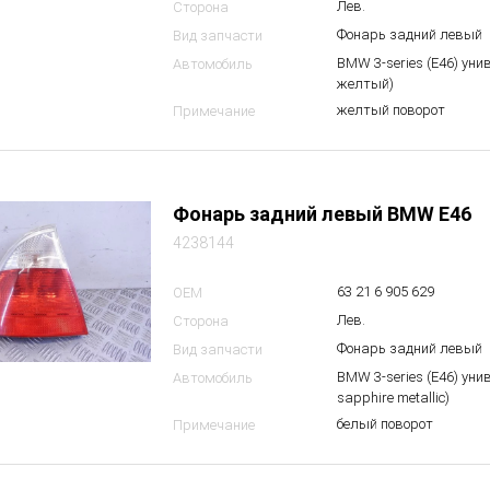
Лев.
Сторона
Фонарь задний левый
Вид запчасти
BMW 3-series (E46) уни
Автомобиль
желтый)
желтый поворот
Примечание
Фонарь задний левый BMW E46
4238144
63 21 6 905 629
OEM
Лев.
Сторона
Фонарь задний левый
Вид запчасти
BMW 3-series (E46) уни
Автомобиль
sapphire metallic)
белый поворот
Примечание