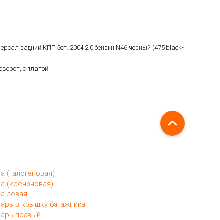
версал задний КПП 5ст. 2004 2.0 бензин N46 черный (475 black-
ворот, с платой
а (галогеновая)
а (ксеноновая)
а левая
арь в крышку багажника
арь правый