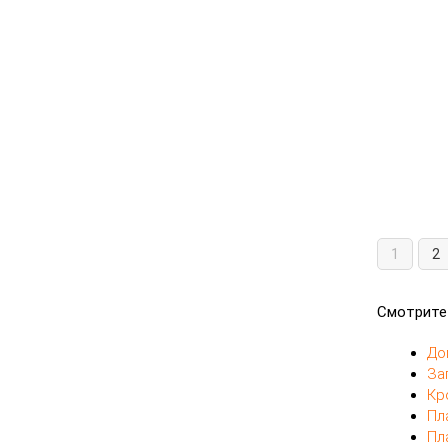
1
2
Смотрите
До
За
Кр
Пл
Пл