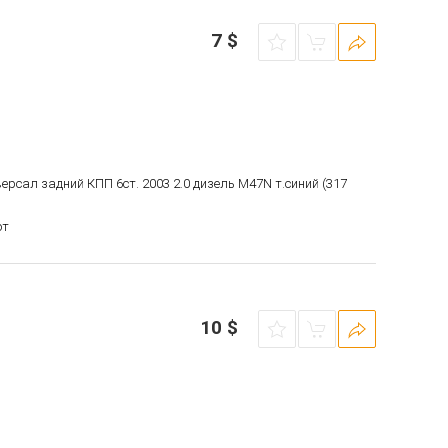
7
$
версал задний КПП 6ст. 2003 2.0 дизель M47N т.синий (317
от
10
$