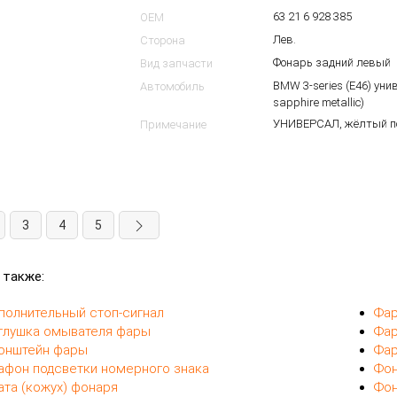
63 21 6 928 385
OEM
Лев.
Сторона
Фонарь задний левый
Вид запчасти
BMW 3-series (E46) уни
Автомобиль
sapphire metallic)
УНИВЕРСАЛ, жёлтый по
Примечание
3
4
5
 также:
полнительный стоп-сигнал
Фар
глушка омывателя фары
Фар
онштейн фары
Фар
афон подсветки номерного знака
Фон
ата (кожух) фонаря
Фон