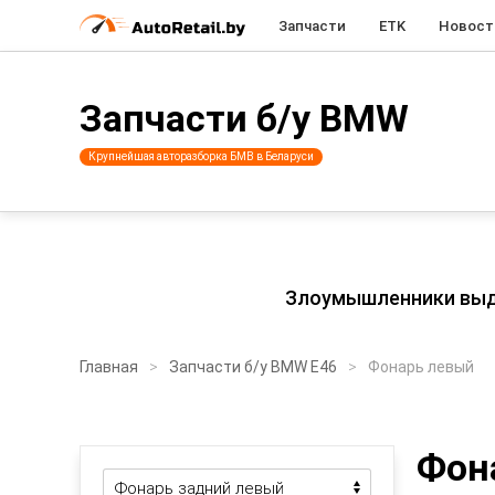
Запчасти
ETK
Новост
Запчасти б/у BMW
Крупнейшая авторазборка БМВ в Беларуси
Злоумышленники выдаю
Главная
Запчасти б/у BMW E46
Фонарь левый
Фон