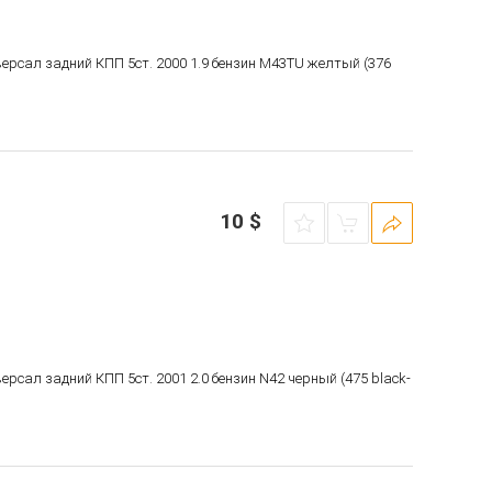
версал задний КПП 5ст. 2000 1.9 бензин M43TU желтый (376
10
$
версал задний КПП 5ст. 2001 2.0 бензин N42 черный (475 black-