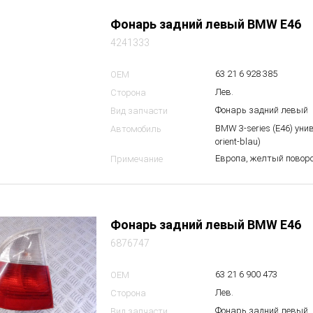
Фонарь задний левый BMW E46
4241333
63 21 6 928 385
OEM
Лев.
Сторона
Фонарь задний левый
Вид запчасти
BMW 3-series (E46) уни
Автомобиль
orient-blau)
Европа, желтый повор
Примечание
Фонарь задний левый BMW E46
6876747
63 21 6 900 473
OEM
Лев.
Сторона
Фонарь задний левый
Вид запчасти