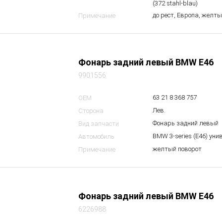
(372 stahl-blau)
до рест, Европа, желт
Примечание
Фонарь задний левый BMW E46
9901556
63 21 8 368 757
OEM
Лев.
Сторона
Фонарь задний левый
Вид запчасти
BMW 3-series (E46) уни
Автомобиль
желтый поворот
Примечание
Фонарь задний левый BMW E46
6226988