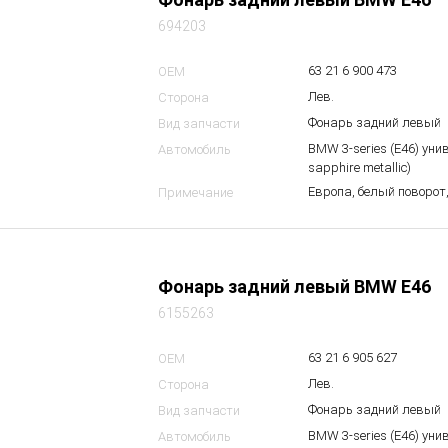
694203
63 21 6 900 473
OEM
Лев.
Сторона
Фонарь задний левый
Вид запчасти
BMW 3-series (E46) уни
Автомобиль
sapphire metallic)
Европа, белый поворот,
Примечание
Фонарь задний левый BMW E46
6155263
63 21 6 905 627
OEM
Лев.
Сторона
Фонарь задний левый
Вид запчасти
BMW 3-series (E46) уни
Автомобиль