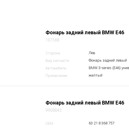
Фонарь задний левый BMW E46
107588
Лев.
Сторона
Фонарь задний левый
Вид запчасти
BMW 3-series (E46) уни
Автомобиль
желтый
Примечание
Фонарь задний левый BMW E46
9908843
63 21 8 368 757
OEM