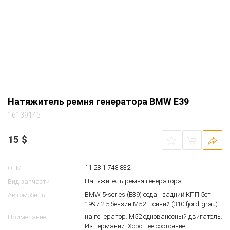
Натяжитель ремня генератора BMW E39
16139145
15
$
11 28 1 748 832
OEM
Натяжитель ремня генератора
Вид запчасти
BMW 5-series (E39) седан задний КПП 5ст.
Автомобиль
1997 2.5 бензин M52 т.синий (310 fjord-grau)
на генератор. М52 однованосный двигатель.
Примечание
Из Германии. Хорошее состояние.