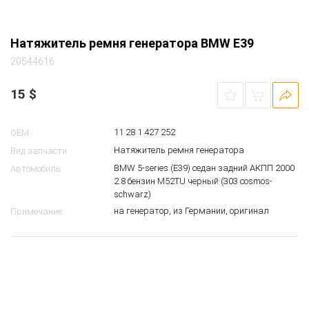
Натяжитель ремня генератора BMW E39
20544616
15
$
11 28 1 427 252
OEM
Натяжитель ремня генератора
Вид запчасти
BMW 5-series (E39) седан задний АКПП 2000
Автомобиль
2.8 бензин M52TU черный (303 cosmos-
schwarz)
на генератор, из Германии, оригинал
Примечание