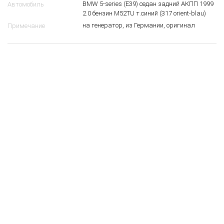
BMW 5-series (E39) седан задний АКПП 1999
Автомобиль
2.0 бензин M52TU т.синий (317 orient-blau)
на генератор, из Германии, оригинал
Примечание