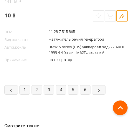
4411609
10
$
11 28 7 515 865
OEM
Натяжитель ремня генератора
Вид запчасти
BMW 5-series (E39) универсал задний АКПП
Автомобиль
1999 4.4 бензин M62TU зеленый
на генератор
Примечание
1
2
3
4
5
6
Смотрите также: