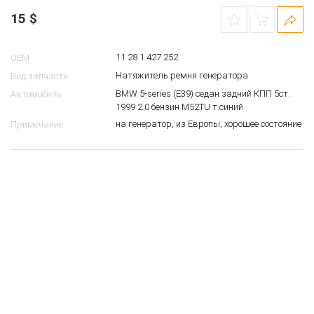
15
$
11 28 1 427 252
OEM
Натяжитель ремня генератора
Вид запчасти
BMW 5-series (E39) седан задний КПП 5ст.
Автомобиль
1999 2.0 бензин M52TU т.синий
на генератор, из Европы, хорошее состояние
Примечание