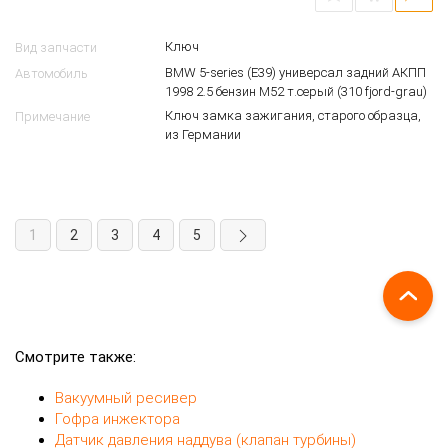
Ключ
Вид запчасти
BMW 5-series (E39) универсал задний АКПП
Автомобиль
1998 2.5 бензин M52 т.серый (310 fjord-grau)
Ключ замка зажигания, старого образца,
Примечание
из Германии
1
2
3
4
5
Смотрите также:
Вакуумный ресивер
Гофра инжектора
Датчик давления наддува (клапан турбины)