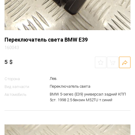
Переключатель света BMW E39
160043
5
$
Лев.
Сторона
Переключатель света
Вид запчасти
BMW 5-series (E39) универсал задний КПП
Автомобиль
5ст. 1998 2.5 бензин M52TU т.синий