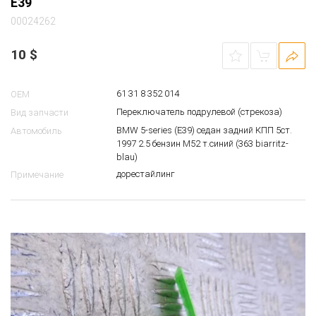
E39
00024262
10
$
61 31 8 352 014
OEM
Переключатель подрулевой (стрекоза)
Вид запчасти
BMW 5-series (E39) седан задний КПП 5ст.
Автомобиль
1997 2.5 бензин M52 т.синий (363 biarritz-
blau)
дорестайлинг
Примечание