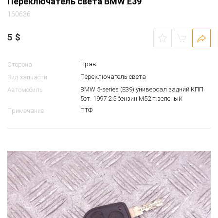
Переключатель света BMW E39
160636
5
$
Прав.
Сторона
Переключатель света
Вид запчасти
BMW 5-series (E39) универсал задний КПП
Автомобиль
5ст. 1997 2.5 бензин M52 т.зеленый
ПТФ
Примечание