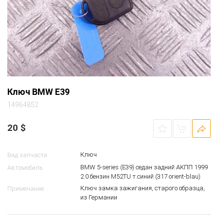
Ключ BMW E39
14964852
20
$
Ключ
Вид запчасти
BMW 5-series (E39) седан задний АКПП 1999
Автомобиль
2.0 бензин M52TU т.синий (317 orient-blau)
Ключ замка зажигания, старого образца,
Примечание
из Германии