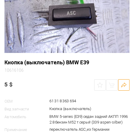
Кнопка (выключатель) BMW E39
10616106
5
$
61 31 8 363 694
OEM
Кнопка (выключатель)
Вид запчасти
BMW 5-series (E39) седан задний АКПП 1996
Автомобиль
2.8 бензин M52 т.серый (339 aspen-silber)
переключатель ASC,из Германии
Примечание