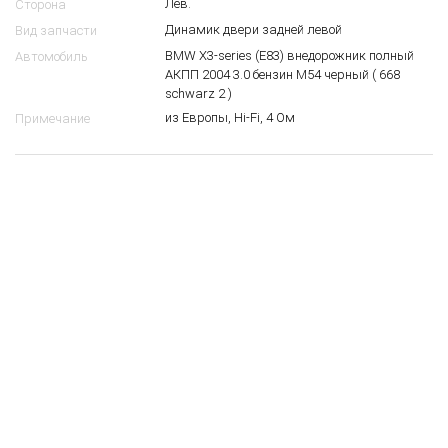
Лев.
Сторона
Динамик двери задней левой
Вид запчасти
BMW X3-series (E83) внедорожник полный
Автомобиль
АКПП 2004 3.0 бензин M54 черный ( 668
schwarz 2 )
из Европы, Hi-Fi, 4 Ом
Примечание