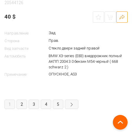
20544126
40
$
Зад.
Направление
Прав.
Сторона
Стекло двери задней правой
Вид запчасти
BMW X3-series (E83) внедорожник полный
Автомобиль
АКПП 2004 3.0 бензин M54 черный ( 668
schwarz 2 )
ОПУСКНОЕ, AS3
Примечание
1
2
3
4
5