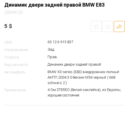
Динамик двери задней правой BMW E83
20544120
5
$
65 12 6 915 837
OEM
Зад.
Направление
Прав.
Сторона
Динамик двери задней правой
Вид запчасти
BMW X3-series (E83) внедорожник полный
Автомобиль
АКПП 2004 3.0 бензин M54 черный ( 668
schwarz 2 )
4 Ом STEREO (белая наклейка), из Европы,
Примечание
хорошее состояние