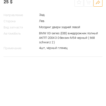
25
$
Зад.
Направление
Лев.
Сторона
Молдинг двери задней левой
Вид запчасти
BMW X3-series (E83) внедорожник полный
Автомобиль
АКПП 2004 3.0 бензин M54 черный ( 668
schwarz 2 )
4шт, чёрный глянец
Примечание