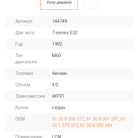
Хочу дешевле
Артикул
144749
Для авто
7-series E32
Год
1992
Тип
M60
двигателя
Топливо
бензин
Объем
4.0
Трансмиссия
АКПП
Кузов
седан
OEM
61 35 8 350 377
,
61 35 8 351 297
,
61
35 1 379 373
,
61 35 8 350 344
Примечание
LCM