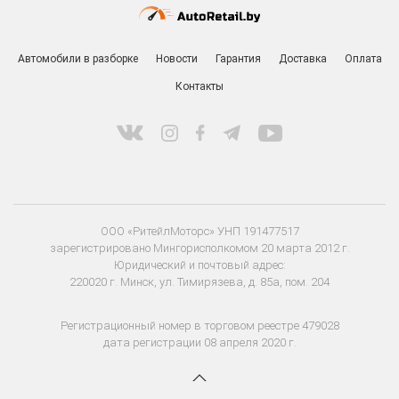
Автомобили в разборке
Новости
Гарантия
Доставка
Оплата
Контакты
ООО «РитейлМоторс» УНП 191477517
зарегистрировано Мингорисполкомом 20 марта 2012 г.
Юридический и почтовый адрес:
220020 г. Минск, ул. Тимирязева, д. 85а, пом. 204
Регистрационный номер в торговом реестре 479028
дата регистрации 08 апреля 2020 г.