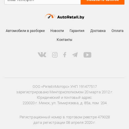
Автомобили в разборке
Новости
Гарантия
Доставка
Оплата
Контакты
ООО «РитейлМоторс» УНП 191477517
зарегистрировано Мингорисполкомом 20 марта 2012 г.
Юридический и почтовый адрес:
220020 г. Минск, ул. Тимирязева, д. 85а, пом. 204
Регистрационный номер в торговом реестре 479028
дата регистрации 08 апреля 2020 г.