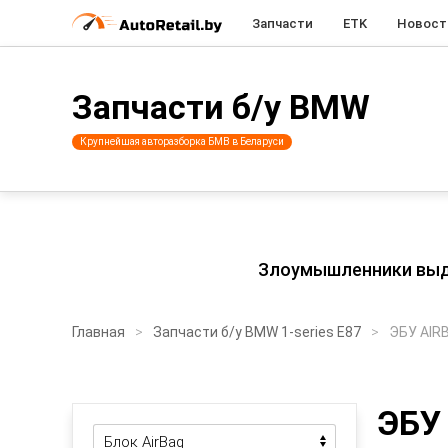
Запчасти
ETK
Новост
Запчасти б/у BMW
Крупнейшая авторазборка БМВ в Беларуси
Злоумышленники выдаю
Главная
Запчасти б/у BMW 1-series E87
ЭБУ AIR
ЭБУ