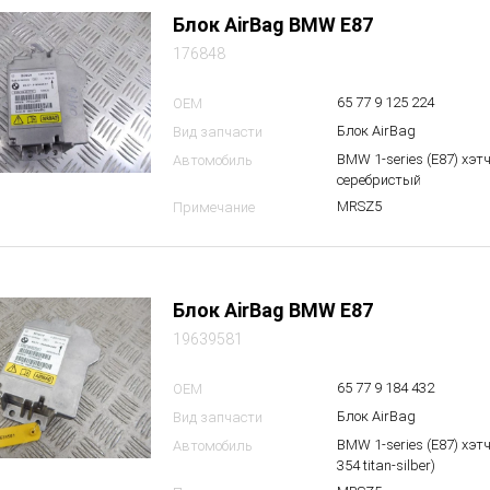
Блок AirBag BMW E87
176848
65 77 9 125 224
OEM
Блок AirBag
Вид запчасти
BMW 1-series (E87) хэтч
Автомобиль
серебристый
MRSZ5
Примечание
Блок AirBag BMW E87
19639581
65 77 9 184 432
OEM
Блок AirBag
Вид запчасти
BMW 1-series (E87) хэт
Автомобиль
354 titan-silber)