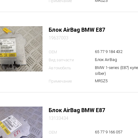
MRSZ5
Примечание
Блок AirBag BMW E87
19637003
65 77 9 184 432
OEM
Блок AirBag
Вид запчасти
BMW 1-series (E87) куп
Автомобиль
silber)
MRSZ5
Примечание
Блок AirBag BMW E87
13133434
65 77 9 166 057
OEM