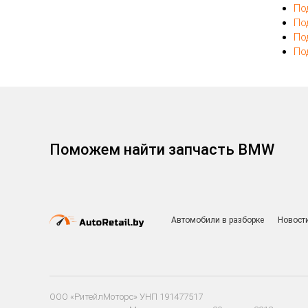
По
По
По
По
Поможем найти запчасть BMW
Автомобили в разборке
Новост
ООО «РитейлМоторс» УНП 191477517