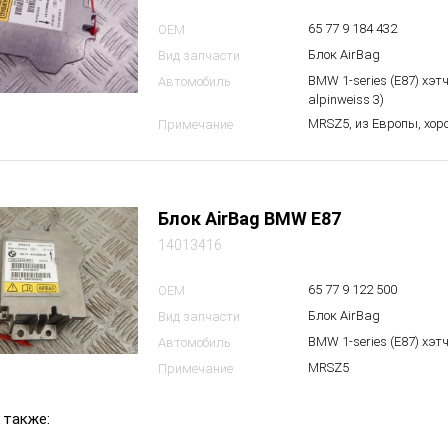
65 77 9 184 432
OEM
Блок AirBag
Вид запчасти
BMW 1-series (E87) хэт
Автомобиль
alpinweiss 3)
MRSZ5, из Европы, хор
Примечание
Блок AirBag BMW E87
14013416
65 77 9 122 500
OEM
Блок AirBag
Вид запчасти
BMW 1-series (E87) хэт
Автомобиль
MRSZ5
Примечание
 также: