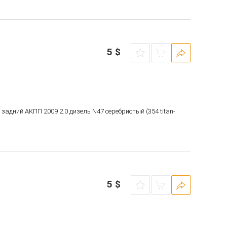
5
$
е задний АКПП 2009 2.0 дизель N47 серебристый (354 titan-
5
$