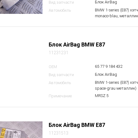
Блок AirBag
Вид запчасти
BMW 1-series (E87) хэт
Автомобиль
monaco-blau, металлик
Блок AirBag BMW E87
11231231
65 77 9 184 432
OEM
Блок AirBag
Вид запчасти
BMW 1-series (E87) хэт
Автомобиль
space-grau металлик)
MRSZ 5
Примечание
Блок AirBag BMW E87
11231513