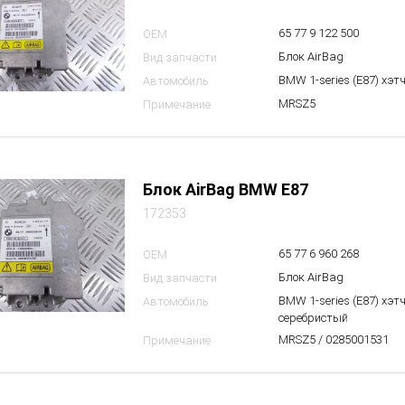
65 77 9 122 500
OEM
Блок AirBag
Вид запчасти
BMW 1-series (E87) хэт
Автомобиль
MRSZ5
Примечание
Блок AirBag BMW E87
172353
65 77 6 960 268
OEM
Блок AirBag
Вид запчасти
BMW 1-series (E87) хэтч
Автомобиль
серебристый
MRSZ5 / 0285001531
Примечание