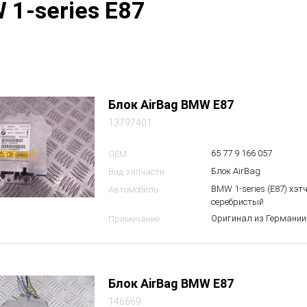
1-series E87
Блок AirBag BMW E87
13797401
65 77 9 166 057
OEM
Блок AirBag
Вид запчасти
BMW 1-series (E87) хэтч
Автомобиль
серебристый
Оригинал из Германии.
Примечание
Блок AirBag BMW E87
146669