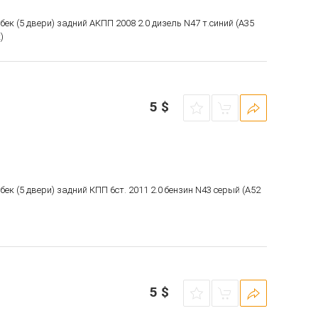
чбек (5 двери) задний АКПП 2008 2.0 дизель N47 т.синий (A35
)
5
$
чбек (5 двери) задний КПП 6ст. 2011 2.0 бензин N43 серый (A52
5
$