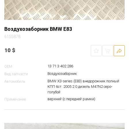
Воздухозаборник BMW E83
6155878
10
$
13 71 3 402 286
OEM
Воздухозаборник
Вид запчасти
BMW X3-series (E83) внедорожник полный
Автомобиль
КПП 6ст. 2005 2.0 дизель M47N2 серо-
голубой
верхний (с передней рамки)
Примечание