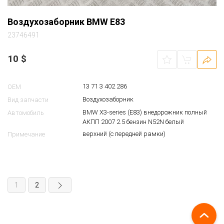
Воздухозаборник BMW E83
23746491
10
$
13 71 3 402 286
OEM
Воздухозаборник
Вид запчасти
BMW X3-series (E83) внедорожник полный
Автомобиль
АКПП 2007 2.5 бензин N52N белый
верхний (с передней рамки)
Примечание
1
2