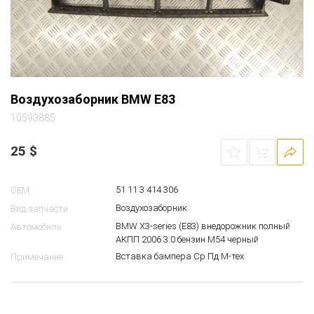
Воздухозаборник BMW E83
10593885
25
$
51 11 3 414 306
OEM
Воздухозаборник
Вид запчасти
BMW X3-series (E83) внедорожник полный
Автомобиль
АКПП 2006 3.0 бензин M54 черный
Вставка бампера Ср Пд М-тех
Примечание