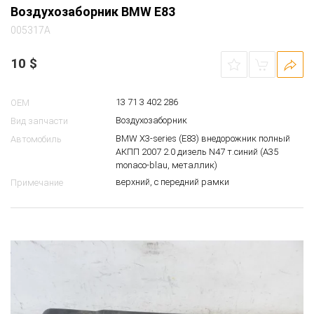
Воздухозаборник BMW E83
005317A
10
$
13 71 3 402 286
OEM
Воздухозаборник
Вид запчасти
BMW X3-series (E83) внедорожник полный
Автомобиль
АКПП 2007 2.0 дизель N47 т.синий (A35
monaco-blau, металлик)
верхний, с передний рамки
Примечание