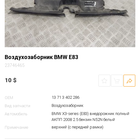
Воздухозаборник BMW E83
23746465
10
$
13 71 3 402 286
OEM
Воздухозаборник
Вид запчасти
BMW X3-series (E83) внедорожник полный
Автомобиль
АКПП 2008 2.5 бензин N52N белый
верхний (с передней рамки)
Примечание