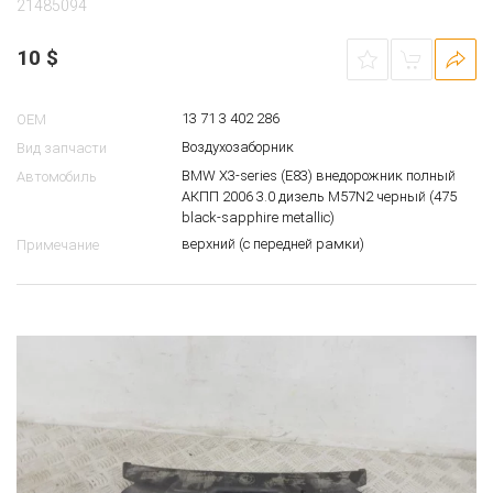
21485094
10
$
13 71 3 402 286
OEM
Воздухозаборник
Вид запчасти
BMW X3-series (E83) внедорожник полный
Автомобиль
АКПП 2006 3.0 дизель M57N2 черный (475
black-sapphire metallic)
верхний (с передней рамки)
Примечание