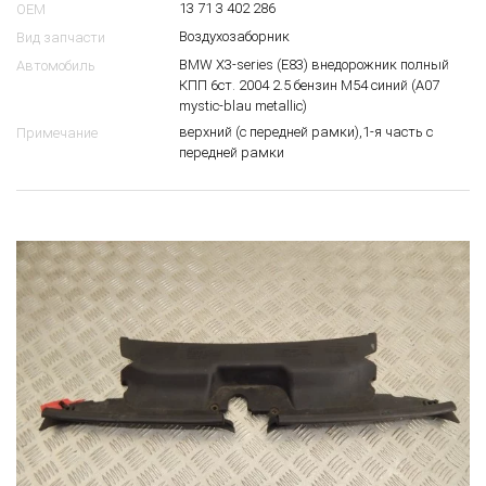
13 71 3 402 286
OEM
Воздухозаборник
Вид запчасти
BMW X3-series (E83) внедорожник полный
Автомобиль
КПП 6ст. 2004 2.5 бензин M54 синий (A07
mystic-blau metallic)
верхний (с передней рамки),1-я часть с
Примечание
передней рамки