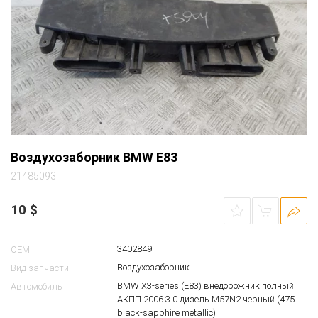
Воздухозаборник BMW E83
21485093
10
$
3402849
OEM
Воздухозаборник
Вид запчасти
BMW X3-series (E83) внедорожник полный
Автомобиль
АКПП 2006 3.0 дизель M57N2 черный (475
black-sapphire metallic)