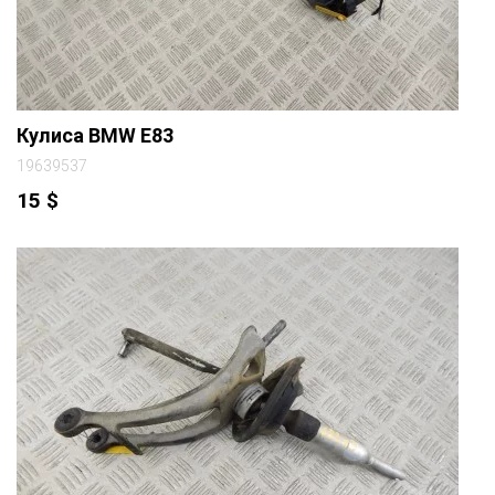
Кулиса BMW E83
19639537
15
$