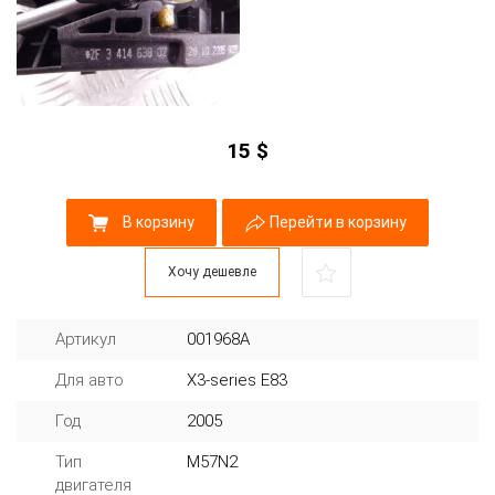
15
$
В корзину
Перейти в корзину
Хочу дешевле
Артикул
001968A
Для авто
X3-series E83
Год
2005
Тип
M57N2
двигателя