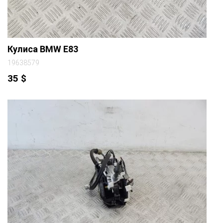
Кулиса BMW E83
19638579
35
$