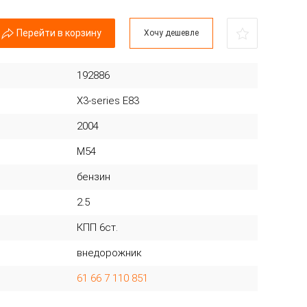
Перейти в корзину
Хочу дешевле
192886
X3-series E83
2004
M54
бензин
2.5
КПП 6ст.
внедорожник
61 66 7 110 851