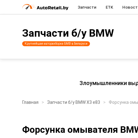
Запчасти
ETK
Новост
Запчасти б/у BMW
Крупнейшая авторазборка БМВ в Беларуси
Злоумышленники выдаю
Главная
Запчасти б/у BMW X3 e83
Форсунка ом
Форсунка омывателя BM