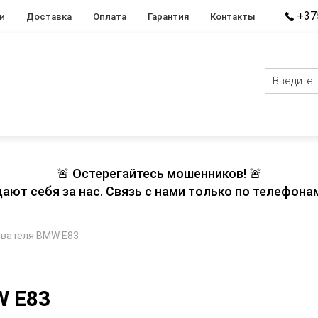
+375
и
Доставка
Оплата
Гарантия
Контакты
🚨 Остерегайтесь мошенников! 🚨
т себя за нас. Связь с нами только по телефонам
ывателя BMW E83
W E83