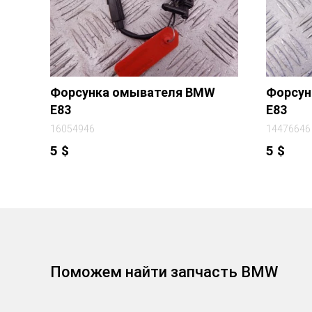
Форсунка омывателя BMW
Форсун
E83
E83
16054946
14476646
5
$
5
$
Поможем найти запчасть BMW