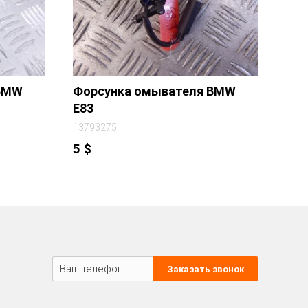
 BMW
Форсунка омывателя BMW
E83
13793275
5
$
Заказать звонок