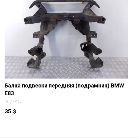
Балка подвески передняя (подрамник) BMW
E83
2627817
35
$