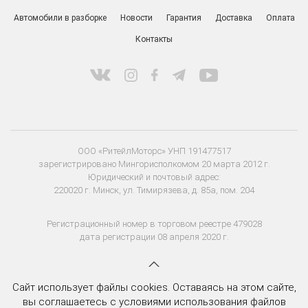
Автомобили в разборке
Новости
Гарантия
Доставка
Оплата
Контакты
ООО «РитейлМоторс» УНП 191477517
зарегистрировано Мингорисполкомом 20 марта 2012 г.
Юридический и почтовый адрес:
220020 г. Минск, ул. Тимирязева, д. 85а, пом. 204
Регистрационный номер в торговом реестре 479028
дата регистрации 08 апреля 2020 г.
Сайт использует файлы cookies. Оставаясь на этом сайте,
вы соглашаетесь с условиями использования файлов