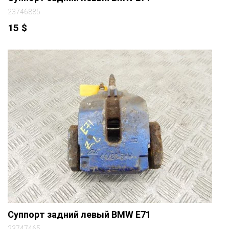
23746885
15
$
Суппорт задний левый BMW E71
23747465