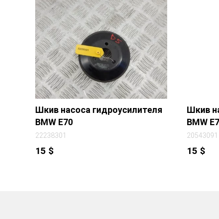
Шкив насоса гидроусилителя
Шкив н
BMW E70
BMW E7
22238301
20543091
15
$
15
$