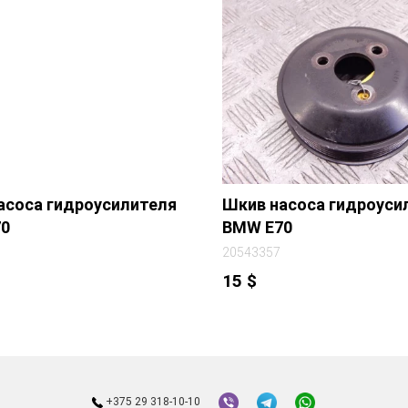
асоса гидроусилителя
Шкив насоса гидроуси
0
BMW E70
20543357
15
$
+375 29 318-10-10