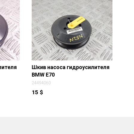
лителя
Шкив насоса гидроусилителя
BMW E70
24494060
15
$