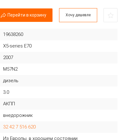
Перейти в корзину
Хочу дешевле
19638260
X5-series E70
2007
M57N2
дизель
3.0
АКПП
внедорожник
32 42 7 516 620
Из Европы, в хорошем состоянии