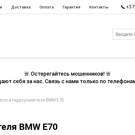
+375
и
Доставка
Оплата
Гарантия
Контакты
🚨 Остерегайтесь мошенников! 🚨
т себя за нас. Связь с нами только по телефонам
асоса гидроусилителя BMW E70
теля BMW E70