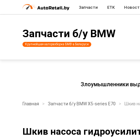
Запчасти
ETK
Новост
Запчасти б/у BMW
Крупнейшая авторазборка БМВ в Беларуси
Злоумышленники выдаю
Главная
Запчасти б/у BMW X5-series E70
Шкив н
Шкив насоса гидроусили