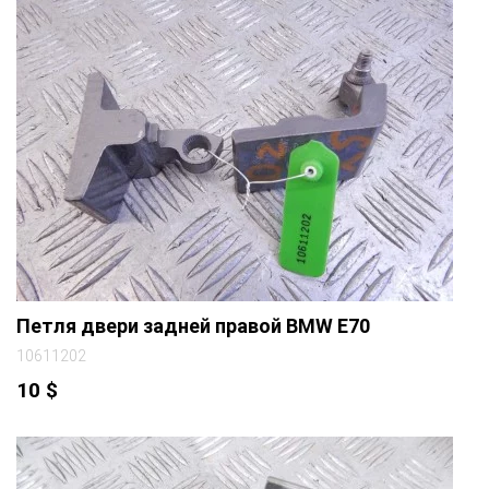
Петля двери задней правой BMW E70
10611202
10
$