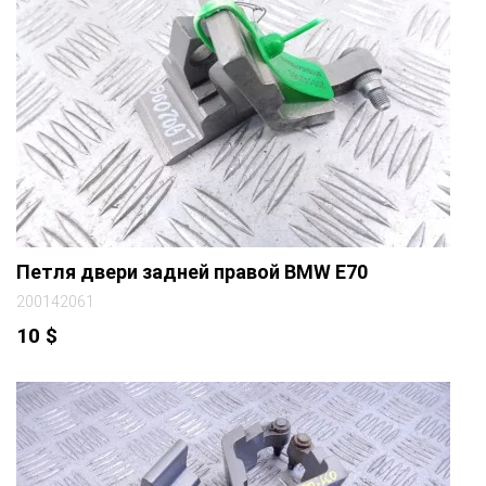
Петля двери задней правой BMW E70
200142061
10
$