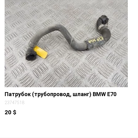
Патрубок (трубопровод, шланг) BMW E70
23747518
20
$