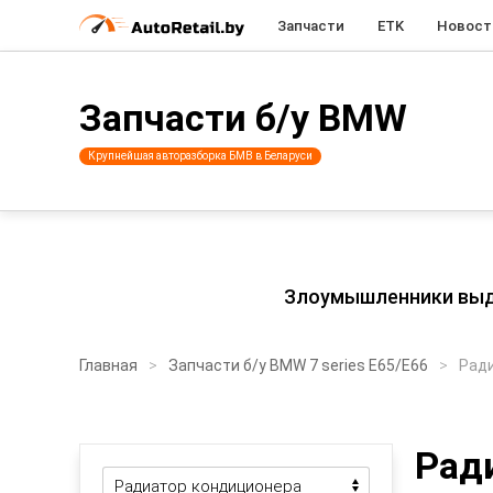
Запчасти
ETK
Новост
Запчасти б/у BMW
Крупнейшая авторазборка БМВ в Беларуси
Злоумышленники выдаю
Главная
Запчасти б/у BMW 7 series E65/E66
Рад
Рад