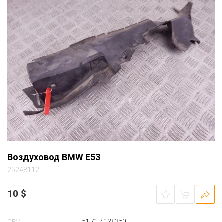
Воздуховод BMW E53
25248112
10
$
51 71 7 123 350
OEM