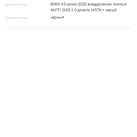
BMW X5-series (E53) внедорожник полный
Автомобиль
АКПП 2003 3.0 дизель M57N т.серый
черный
Примечание