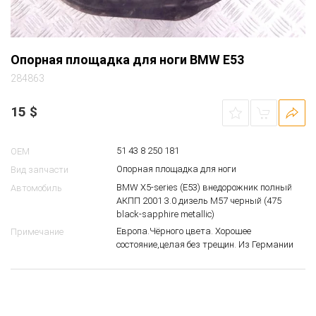
Опорная площадка для ноги BMW E53
284863
15
$
51 43 8 250 181
OEM
Опорная площадка для ноги
Вид запчасти
BMW X5-series (E53) внедорожник полный
Автомобиль
АКПП 2001 3.0 дизель M57 черный (475
black-sapphire metallic)
Европа.Чёрного цвета. Хорошее
Примечание
состояние,целая без трещин. Из Германии