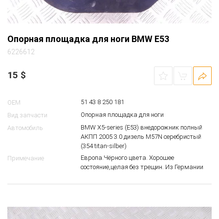
Опорная площадка для ноги BMW E53
6226612
15
$
51 43 8 250 181
OEM
Опорная площадка для ноги
Вид запчасти
BMW X5-series (E53) внедорожник полный
Автомобиль
АКПП 2005 3.0 дизель M57N серебристый
(354 titan-silber)
Европа.Чёрного цвета. Хорошее
Примечание
состояние,целая без трещин. Из Германии