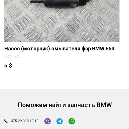
Насос (моторчик) омывателя фар BMW E53
23746751
5
$
Поможем найти запчасть BMW
+375 29 318-10-10