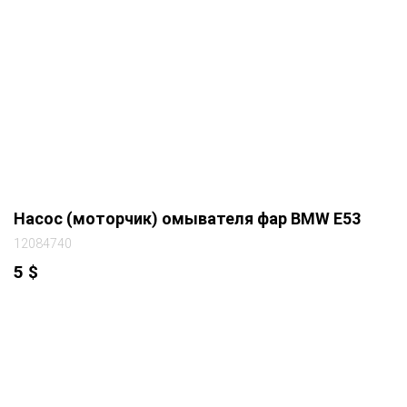
Насос (моторчик) омывателя фар BMW E53
12084740
5
$