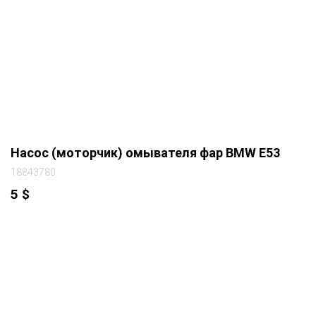
Насос (моторчик) омывателя фар BMW E53
18843780
5
$