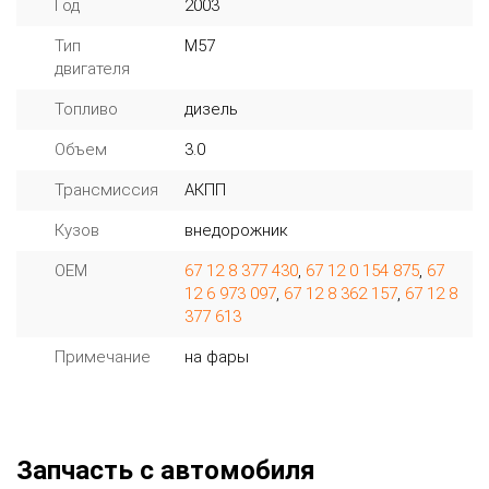
Год
2003
Тип
M57
двигателя
Топливо
дизель
Объем
3.0
Трансмиссия
АКПП
Кузов
внедорожник
OEM
67 12 8 377 430
,
67 12 0 154 875
,
67
12 6 973 097
,
67 12 8 362 157
,
67 12 8
377 613
Примечание
на фары
Запчасть с автомобиля