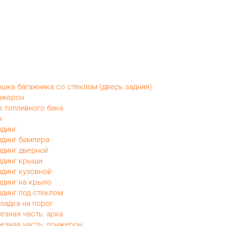
шка багажника со стеклом (дверь задняя)
нжерон
 топливного бака
к
динг
динг бампера
динг дверной
динг крыши
динг кузовной
динг на крыло
динг под стеклом
ладка на порог
езная часть: арка
езная часть: лонжерон