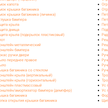
мок капота
Огр
мок крышки багажника
Отр
мок крышки багажника (личинка)
Пет
глушка бампера
Пет
щита крыла
Пет
щита днища
Под
щита крыла (подкрылок пластиковый)
Рад
пот
Реш
онштейн металлический
Реш
онштейн бампера
Рам
ркас ручки двери
Руч
ыло переднее правое
Руч
ыло
Руч
ышка багажника со стеклом
Руч
онштейн крыла (вертикальный)
Тро
онштейн крыла (горизонтальный)
Тро
онштейн пластмассовый
Ус 
онштейн/амортизатор бампера (демпфер)
Ус 
ышка багажника
Фор
опка открытия крышки багажника
Щит