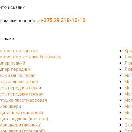
что искали?
+375 29 318-10-10
 нам или позвоните
 также:
ортизатор капота
Кры
ортизатор крышки багажника
Ло
мпер задний
Люк
мпер передний
Лю
ерь задняя левая
Мол
ерь задняя правая
Мол
ерь передняя левая
Мол
ерь передняя правая
Мол
глушка пластмассовая
Мол
мок двери
Мол
щита пластмассовая
Мол
щита поддона (картера)
Нак
мок двери (личинка)
Отр
мок двери (торцевой)
Отр