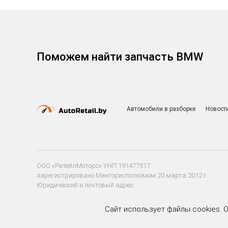
Поможем найти запчасть BMW
Автомобили в разборке
Новост
ООО «РитейлМоторс» УНП 191477517
зарегистрировано Мингорисполкомом 20 марта 2012 г.
Юридический и почтовый адрес:
220020 г. Минск, ул. Тимирязева, д. 85а, пом. 204
Сайт использует файлы cookies. 