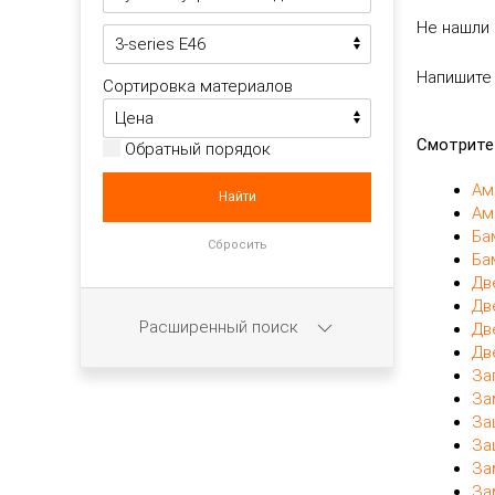
Не нашли 
Напишите
Сортировка материалов
Смотрите
Обратный порядок
Ам
Ам
Ба
Ба
Дв
Дв
Расширенный поиск
Дв
Дв
За
За
За
За
За
За