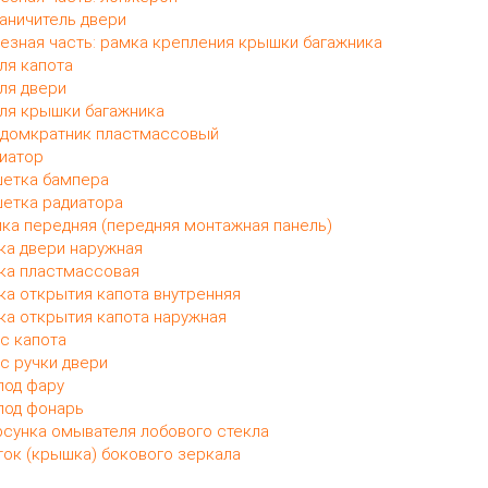
аничитель двери
езная часть: рамка крепления крышки багажника
ля капота
ля двери
ля крышки багажника
домкратник пластмассовый
иатор
етка бампера
етка радиатора
ка передняя (передняя монтажная панель)
ка двери наружная
ка пластмассовая
ка открытия капота внутренняя
ка открытия капота наружная
с капота
с ручки двери
под фару
под фонарь
сунка омывателя лобового стекла
ок (крышка) бокового зеркала