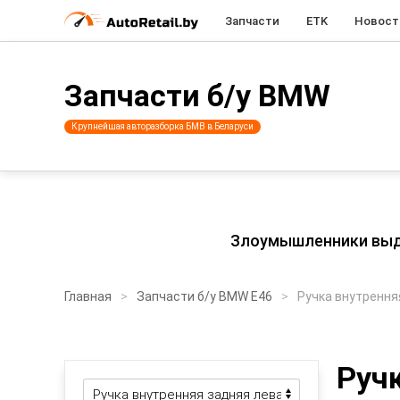
Запчасти
ETK
Новост
Запчасти б/у BMW
Крупнейшая авторазборка БМВ в Беларуси
Злоумышленники выдаю
Главная
Запчасти б/у BMW E46
Ручка внутрення
Ручк