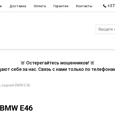
+375
и
Доставка
Оплата
Гарантия
Контакты
🚨 Остерегайтесь мошенников! 🚨
т себя за нас. Связь с нами только по телефонам
 задний BMW E46
 BMW E46