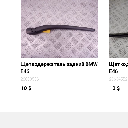
Щеткодержатель задний BMW
Щеткод
E46
E46
26000566
26634552
10
$
10
$