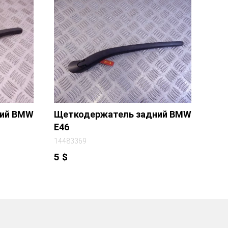
ний BMW
Щеткодержатель задний BMW
E46
14483369
5
$