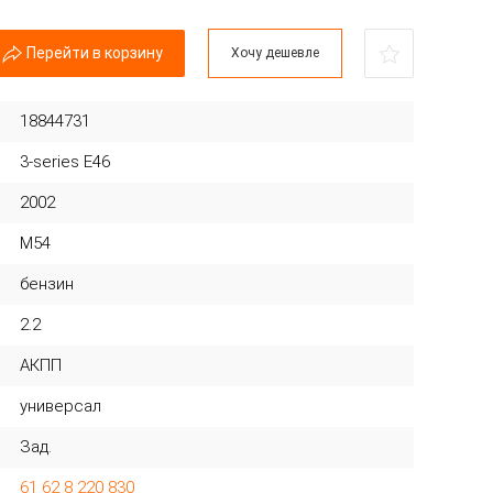
Перейти в корзину
Хочу дешевле
18844731
3-series E46
2002
M54
бензин
2.2
АКПП
универсал
Зад.
61 62 8 220 830