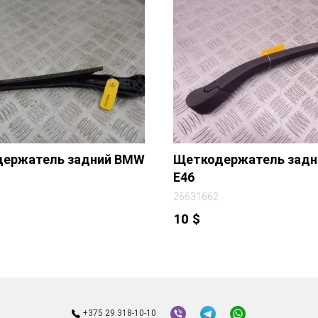
ержатель задний BMW
Щеткодержатель зад
E46
26631662
10
$
+375 29 318-10-10