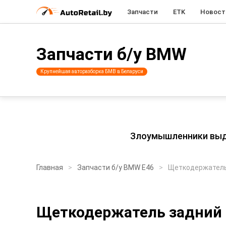
Запчасти
ETK
Новост
Запчасти б/у BMW
Крупнейшая авторазборка БМВ в Беларуси
Злоумышленники выдаю
Главная
Запчасти б/у BMW E46
Щеткодержатель
Щеткодержатель задний