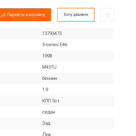
Перейти в корзину
Хочу дешевле
13793475
3-series E46
1998
M43TU
бензин
1.9
КПП 5ст.
седан
Зад.
Лев.