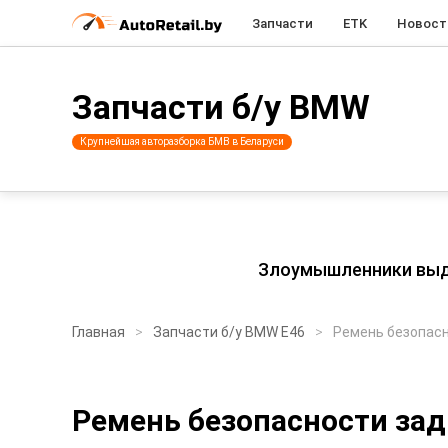
Запчасти
ETK
Новост
Запчасти б/у BMW
Крупнейшая авторазборка БМВ в Беларуси
Злоумышленники выдаю
Главная
Запчасти б/у BMW E46
Ремень безопас
Ремень безопасности за