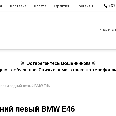
+375
и
Доставка
Оплата
Гарантия
Контакты
🚨 Остерегайтесь мошенников! 🚨
т себя за нас. Связь с нами только по телефонам
ности задний левый BMW E46
дний левый BMW E46