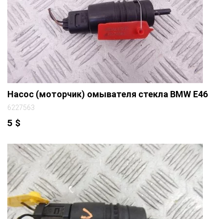
Насос (моторчик) омывателя стекла BMW E46
6227563
5
$