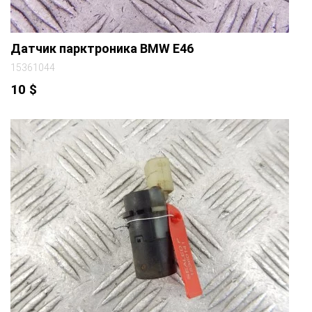
Датчик парктроника BMW E46
15361044
10
$