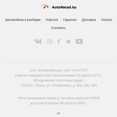
Автомобили в разборке
Новости
Гарантия
Доставка
Оплата
Контакты
ООО «РитейлМоторс» УНП 191477517
зарегистрировано Мингорисполкомом 20 марта 2012 г.
Юридический и почтовый адрес:
220020 г. Минск, ул. Тимирязева, д. 85а, пом. 204
Регистрационный номер в торговом реестре 479028
дата регистрации 08 апреля 2020 г.