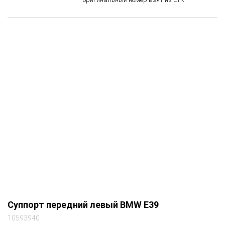
blau)
(вентилируемый диск), алюминий,
Примечание
оригинальный номер взят из ЕТК
Суппорт передний левый BMW E39
10593940