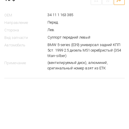
00023425
10
$
34 11 1 163 385
OEM
Перед.
Направление
Лев.
Сторона
Суппорт передний левый
Вид запчасти
BMW 5-series (E39) универсал задний КПП
Автомобиль
5ст. 1999 2.5 дизель M51 серебристый (354
titan-silber)
(вентилируемый диск), алюминий,
Примечание
оригинальный номер взят из ЕТК