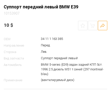
Суппорт передний левый BMW E39
10153907
10
$
34 11 1 163 385
OEM
Перед.
Направление
Лев.
Сторона
Суппорт передний левый
Вид запчасти
BMW 5-series (E39) седан задний КПП 5ст.
Автомобиль
1996 2.5 дизель M51 т.синий (297 montreal-
blau)
(вентилируемый диск)
Примечание