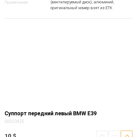
BMW 5-series (E39) универсал задний КПП
Автомобиль
5ст. 2001 2.0 дизель M47 т.зеленый (430
oxford-gruen 2)
(вентилируемый диск), алюминий,
Примечание
оригинальный номер взят из ЕТК
Суппорт передний левый BMW E39