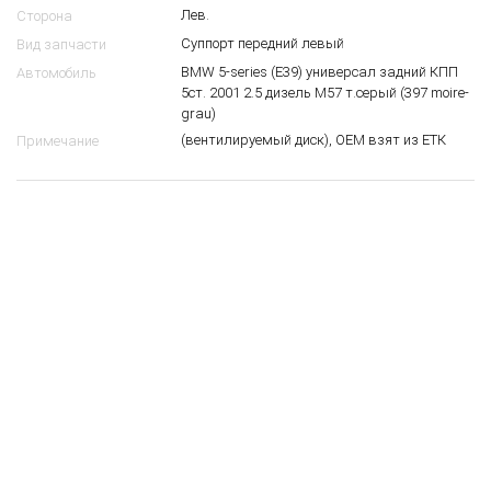
Лев.
Сторона
Суппорт передний левый
Вид запчасти
BMW 5-series (E39) универсал задний КПП
Автомобиль
5ст. 2001 2.5 дизель M57 т.серый (397 moire-
grau)
(вентилируемый диск), ОЕМ взят из ЕТК
Примечание