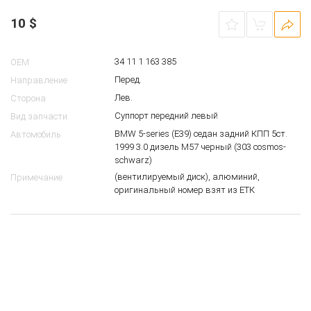
10
$
34 11 1 163 385
OEM
Перед.
Направление
Лев.
Сторона
Суппорт передний левый
Вид запчасти
BMW 5-series (E39) седан задний КПП 5ст.
Автомобиль
1999 3.0 дизель M57 черный (303 cosmos-
schwarz)
(вентилируемый диск), алюминий,
Примечание
оригинальный номер взят из ЕТК