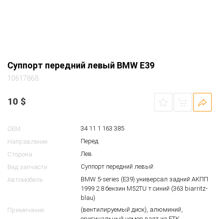
Суппорт передний левый BMW E39
10617868
10
$
34 11 1 163 385
OEM
Перед.
Направление
Лев.
Сторона
Суппорт передний левый
Вид запчасти
BMW 5-series (E39) универсал задний АКПП
Автомобиль
1999 2.8 бензин M52TU т.синий (363 biarritz-