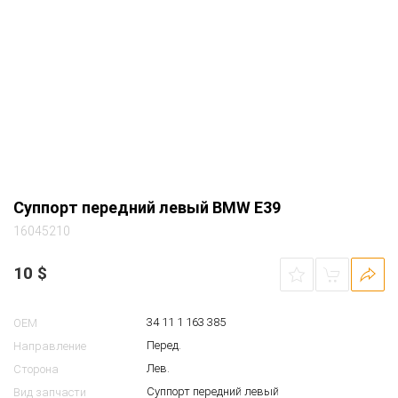
Суппорт передний левый BMW E39
16045210
10
$
34 11 1 163 385
OEM
Перед.
Направление
Лев.
Сторона
Суппорт передний левый
Вид запчасти
BMW 5-series (E39) седан задний КПП 5ст.
Автомобиль
1997 2.0 бензин M52 белый (300 alpinweiss 3)
(вентилируемый диск), под диск 296мм, из
Примечание