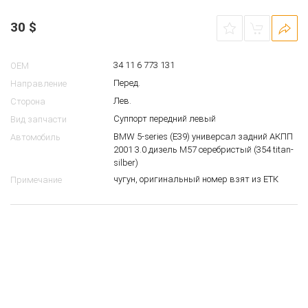
Суппорт передний левый BMW E39
00023120
30
$
34 11 6 773 131
OEM
Перед.
Направление
Лев.
Сторона
Суппорт передний левый
Вид запчасти
BMW 5-series (E39) универсал задний АКПП
Автомобиль
2001 3.0 дизель M57 серебристый (354 titan-
silber)
чугун, оригинальный номер взят из ЕТК
Примечание