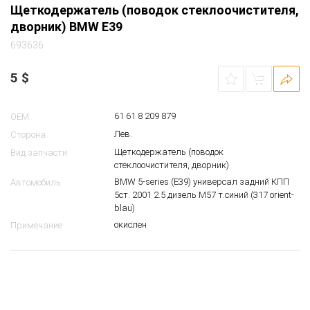
Щеткодержатель (поводок стеклоочистителя,
дворник) BMW E39
693636
5
$
61 61 8 209 879
OEM
Лев.
Сторона