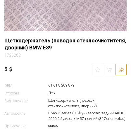
Щеткодержатель (поводок стеклоочистителя,
дворник) BMW E39
1726282
5
$
61 61 8 209 879
OEM
Лев.
Сторона
Щеткодержатель (поводок
Вид запчасти
стеклоочистителя, дворник)
BMW 5-series (E39) универсал задний АКПП
Автомобиль
2000 2.5 дизель M57 т.синий (317 orient-blau)
окись
Примечание