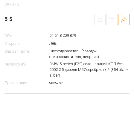
Щеткодержатель (поводок стеклоочистителя,
дворник) BMW E39
286476
5
$
61 61 8 209 879
OEM