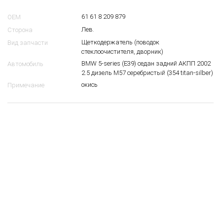
5
$
61 61 8 209 879
OEM
Лев.
Сторона
Щеткодержатель (поводок
Вид запчасти
стеклоочистителя, дворник)
BMW 5-series (E39) седан задний АКПП 2002
Автомобиль
2.5 дизель M57 серебристый (354 titan-silber)
окись
Примечание