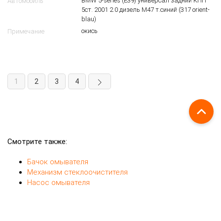
Щеткодержатель (поводок стеклоочистителя,
дворник) BMW E39
6228294
5
$
61 61 8 209 879
OEM
Перед.
Направление
Лев.
Сторона
Щеткодержатель (поводок
Вид запчасти
стеклоочистителя, дворник)
BMW 5-series (E39) универсал задний КПП
Автомобиль
5ст. 2001 2.0 дизель M47 т.синий (317 orient-
blau)
окись
Примечание