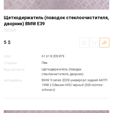
Щеткодержатель (поводок стеклоочистителя,
дворник) BMW E39
285309
5
$
61 61 8 209 879
OEM
Лев.
Сторона
Щеткодержатель (поводок
Вид запчасти
стеклоочистителя, дворник)
BMW 5-series (E39) универсал задний АКПП
Автомобиль
1998 2.5 бензин M52 черный (303 cosmos-
schwarz)