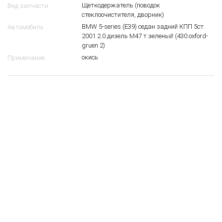
дворник) BMW E39
1726197
5
$
61 61 8 209 879
OEM
Лев.
Сторона
Щеткодержатель (поводок
Вид запчасти
стеклоочистителя, дворник)
BMW 5-series (E39) седан задний КПП 5ст.
Автомобиль
2001 2.0 дизель M47 т.зеленый (430 oxford-
gruen 2)
окись
Примечание