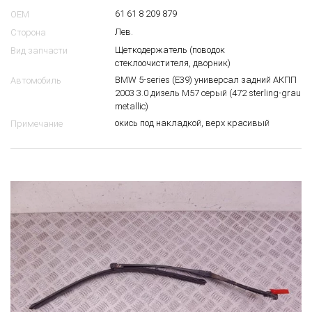
61 61 8 209 879
OEM
Лев.
Сторона
Щеткодержатель (поводок
Вид запчасти
стеклоочистителя, дворник)
BMW 5-series (E39) универсал задний АКПП
Автомобиль
2003 3.0 дизель M57 серый (472 sterling-grau
metallic)
окись под накладкой, верх красивый
Примечание