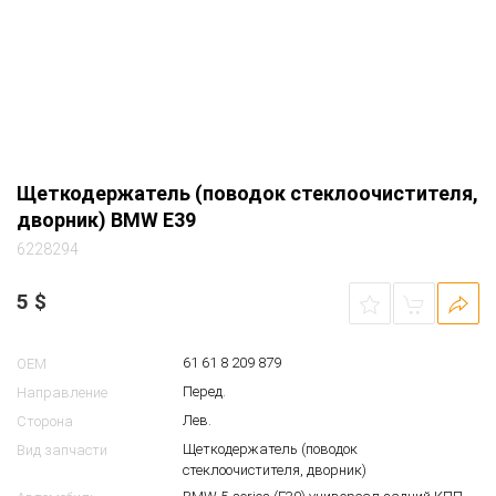
Лев.
Сторона
Щеткодержатель (поводок
Вид запчасти
стеклоочистителя, дворник)
BMW 5-series (E39) седан задний КПП 5ст.
Автомобиль
2002 2.5 дизель M57 серебристый (354 titan-
silber)
окислен
Примечание