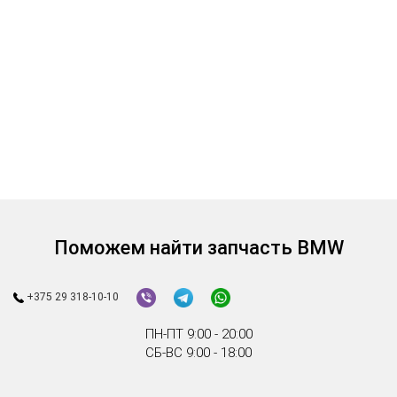
1
2
3
4
Смотрите также:
Бачок омывателя
Механизм стеклоочистителя
Насос омывателя
Поможем найти запчасть BMW