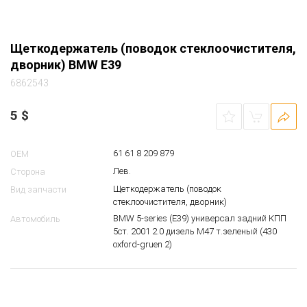
Щеткодержатель (поводок стеклоочистителя,
дворник) BMW E39
6862543
5
$
61 61 8 209 879
OEM
Лев.
Сторона
Щеткодержатель (поводок
Вид запчасти
стеклоочистителя, дворник)
BMW 5-series (E39) универсал задний КПП
Автомобиль