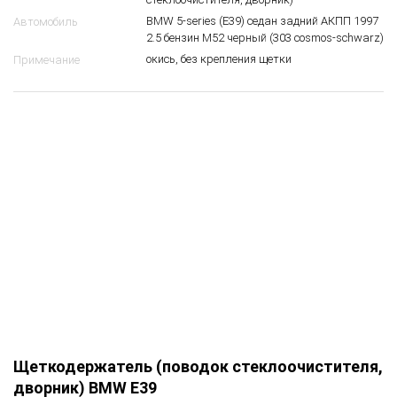
Щеткодержатель (поводок стеклоочистителя,
дворник) BMW E39
693550
5
$
61 61 8 209 879
OEM
Лев.
Сторона
Щеткодержатель (поводок
Вид запчасти
стеклоочистителя, дворник)
BMW 5-series (E39) седан задний АКПП 1997
Автомобиль
2.5 бензин M52 черный (303 cosmos-schwarz)
окись, без крепления щетки
Примечание