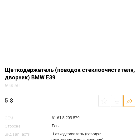
Щеткодержатель (поводок
Вид запчасти
стеклоочистителя, дворник)
BMW 5-series (E39) универсал задний КПП
Автомобиль
5ст. 2001 2.5 дизель M57 т.синий (317 orient-
blau)
окислен
Примечание