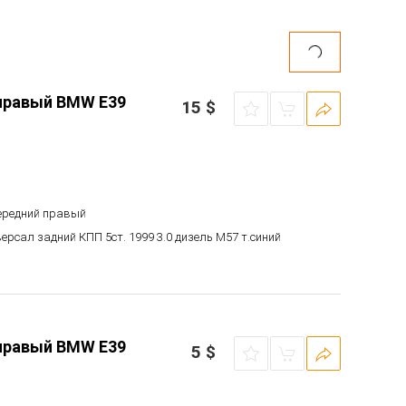
правый BMW E39
15
$
передний правый
версал задний КПП 5ст. 1999 3.0 дизель M57 т.синий
правый BMW E39
5
$