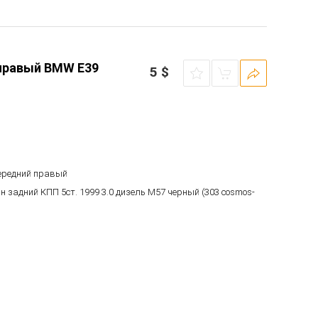
правый BMW E39
5
$
передний правый
ан задний КПП 5ст. 1999 3.0 дизель M57 черный (303 cosmos-