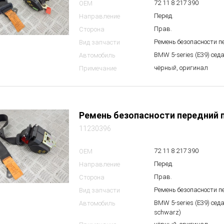
72 11 8 217 390
OEM
Перед.
Направление
Прав.
Сторона
Ремень безопасности 
Вид запчасти
BMW 5-series (E39) сед
Автомобиль
чёрный, оригинал
Примечание
Ремень безопасности передний 
11230396
72 11 8 217 390
OEM
Перед.
Направление
Прав.
Сторона
Ремень безопасности 
Вид запчасти
BMW 5-series (E39) сед
Автомобиль
schwarz)