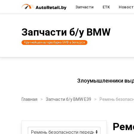
Запчасти
ETK
Новост
Запчасти б/у BMW
Крупнейшая авторазборка БМВ в Беларуси
Злоумышленники выдаю
Главная
Запчасти б/у BMW E39
Ремень безопас
Рем