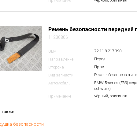
чёрный, оригинал
Примечание
Ремень безопасности передний 
11230806
72 11 8 217 390
OEM
Перед.
Направление
Прав.
Сторона
Ремень безопасности 
Вид запчасти
BMW 5-series (E39) сед
Автомобиль
schwarz)
чёрный, оригинал
Примечание
 также:
душка безопасности