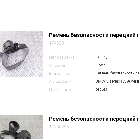
Ремень безопасности передний 
174823
Перед.
Направление
Прав.
Сторона
Ремень безопасности 
Вид запчасти
BMW 5-series (E39) уни
Автомобиль
серый
Примечание
Ремень безопасности передний 
11230295