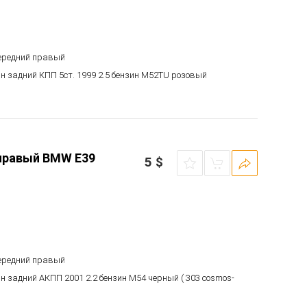
передний правый
ан задний КПП 5ст. 1999 2.5 бензин M52TU розовый
правый BMW E39
5
$
передний правый
ан задний АКПП 2001 2.2 бензин M54 черный ( 303 cosmos-