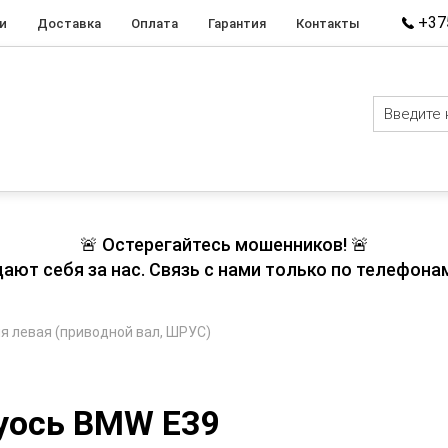
+375
и
Доставка
Оплата
Гарантия
Контакты
🚨 Остерегайтесь мошенников! 🚨
т себя за нас. Связь с нами только по телефонам
я левая (приводной вал, ШРУС)
уось BMW E39