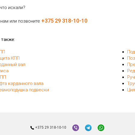
что искали?
+375 29 318-10-10
 нам или позвоните
 также:
ПП
Под
щита КПП
Поз
рданный вал
Пре
лиса
Ред
ПП
Руч
фта карданного вала
Тру
евмоподушка подвески
Цил
+375 29 318-10-10