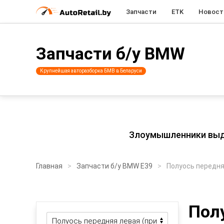
Запчасти
ETK
Новост
Запчасти б/у BMW
Крупнейшая авторазборка БМВ в Беларуси
Злоумышленники выдаю
Главная
Запчасти б/у BMW E39
Полуось передня
Пол