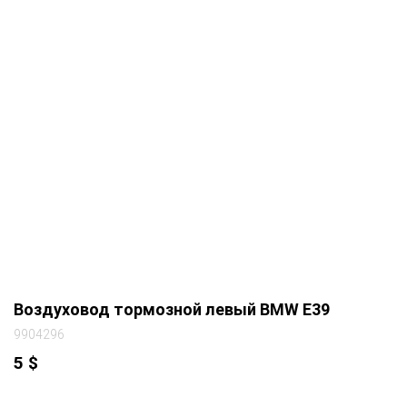
Воздуховод тормозной левый BMW E39
9904296
5
$