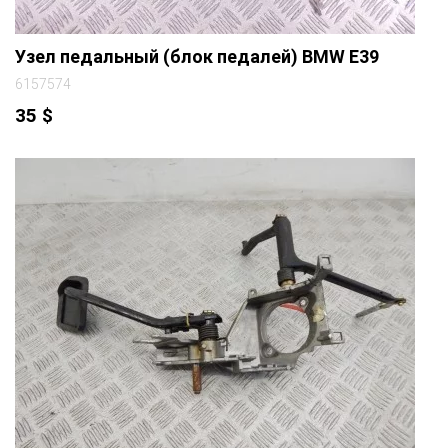
Узел педальный (блок педалей) BMW E39
6157574
35
$