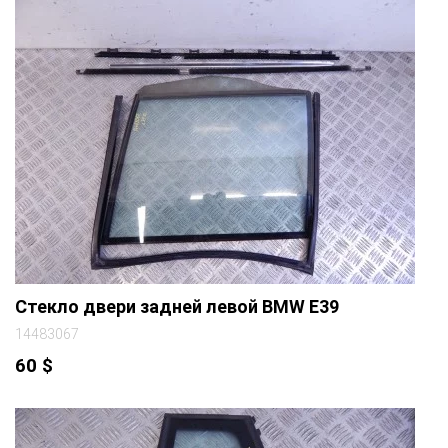
Стекло двери задней левой BMW E39
14483067
60
$