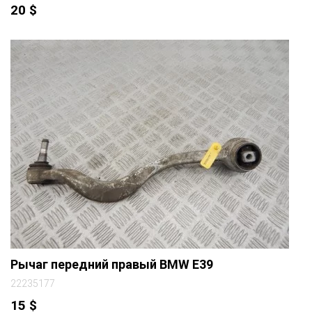
20
$
Рычаг передний правый BMW E39
22235177
15
$