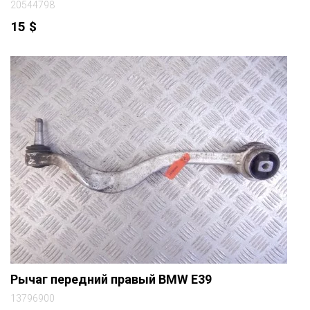
20544798
15
$
Рычаг передний правый BMW E39
13796900